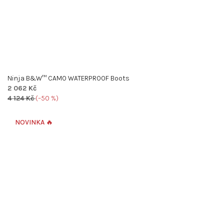
Ninja B&W™ CAMO WATERPROOF Boots
2 062 Kč
4 124 Kč
(–50 %)
NOVINKA 🔥