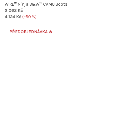
WIRE™ Ninja B&W™ CAMO Boots
2 062 Kč
4 124 Kč
(–50 %)
PŘEDOBJEDNÁVKA 🔥