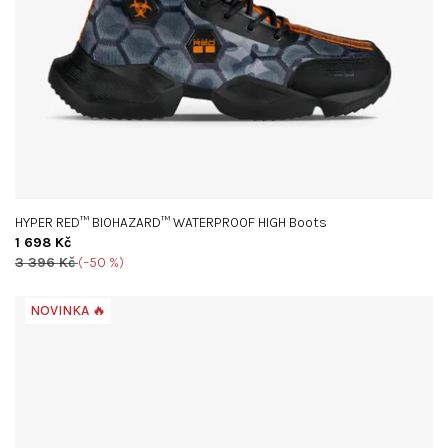
HYPER RED™ BIOHAZARD™ WATERPROOF HIGH Boots
1 698 Kč
3 396 Kč
(–50 %)
NOVINKA 🔥