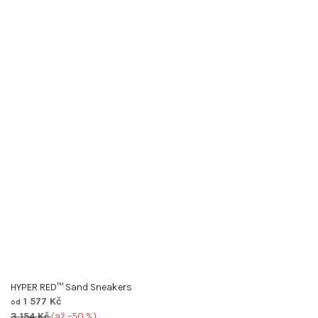
HYPER RED™ Sand Sneakers
1 577 Kč
od
3 154 Kč
(až –50 %)