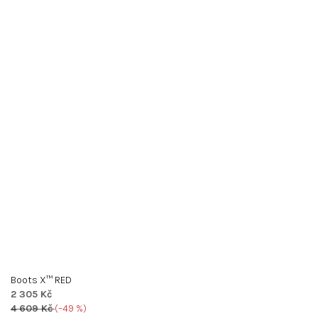
Boots X™ RED
2 305 Kč
4 609 Kč
(–49 %)