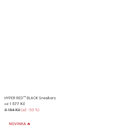
HYPER RED™ BLACK Sneakers
1 577 Kč
od
3 154 Kč
(až –50 %)
Průměrné
hodnocení
NOVINKA 🔥
produktu