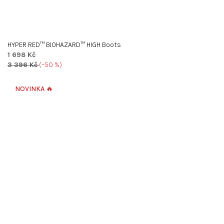
HYPER RED™ BIOHAZARD™ HIGH Boots
1 698 Kč
3 396 Kč
(–50 %)
NOVINKA 🔥