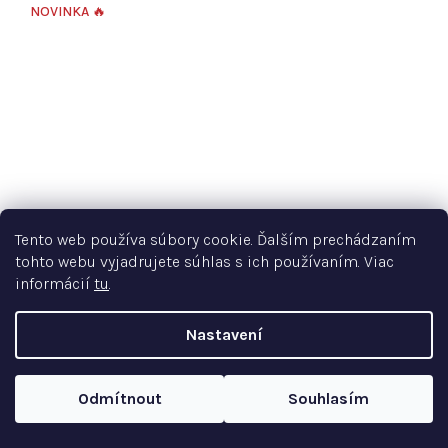
NOVINKA 🔥
Tento web používa súbory cookie. Ďalším prechádzaním
tohto webu vyjadrujete súhlas s ich používaním. Viac
informácií
tu
.
Nastavení
Odmítnout
Souhlasím