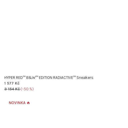
HYPER RED™ B&W™ EDITION RADIACTIVE™ Sneakers
1 577 Kč
3 154 Kč
(–50 %)
NOVINKA 🔥