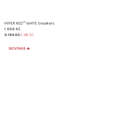
HYPER RED™ WHITE Sneakers
1 698 Kč
3 154 Kč
(–46 %)
NOVINKA 🔥