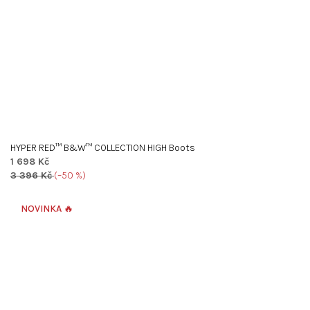
HYPER RED™ B&W™ COLLECTION HIGH Boots
1 698 Kč
3 396 Kč
(–50 %)
NOVINKA 🔥