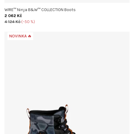
WIRE™ Ninja B&W™ COLLECTION Boots
2 062 Kč
4 124 Kč
(–50 %)
NOVINKA 🔥