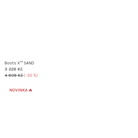
Boots X™ SAND
3 226 Kč
4 609 Kč
(–30 %)
Průměrné
hodnocení
NOVINKA 🔥
produktu
je
5,0
z
5
hvězdiček.