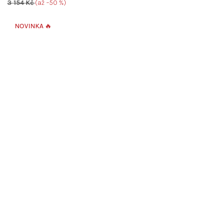
3 154 Kč
(až –50 %)
NOVINKA 🔥