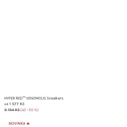
HYPER RED™ VENOMOUS Sneakers
1 577 Kč
od
3 154 Kč
(až –50 %)
Průměrné
hodnocení
NOVINKA 🔥
produktu