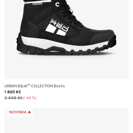
URBAN B&W™ COLLECTION Boots
1 820 Kč
3 639 Kč
(–49 %)
NOVINKA 🔥