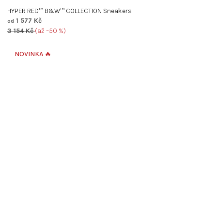
HYPER RED™ B&W™ COLLECTION Sneakers
1 577 Kč
od
3 154 Kč
(až –50 %)
NOVINKA 🔥