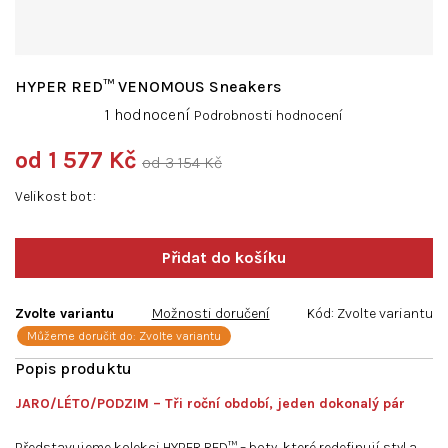
HYPER RED™ VENOMOUS Sneakers
Průměrné
1 hodnocení
Podrobnosti hodnocení
hodnocení
produktu
od
1 577 Kč
od 3 154 Kč
je
Měrná
5,0
Velikost bot
cena:
z
5
hvězdiček.
Zvolte variantu
Možnosti doručení
Kód:
Zvolte variantu
Můžeme doručit do:
Zvolte variantu
JARO/LÉTO/PODZIM – Tři roční období, jeden dokonalý pár
Představujeme kolekci HYPER RED™ – boty, které redefinují styl a