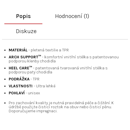
Popis
Hodnocení (1)
Diskuze
MATERIÁL
- pletená textilie a TPR
ARCH SUPPORT™
- komfortní vnitřní stélka s patentovanou
podporou klenby chodidla
HEEL CARE™
- patentovaná tvarovaná vnitřní stélka s
podporou paty chodidla
PODRÁŽKA
- TPR
VLASTNOSTI
- Ultra lehké
POHLAVÍ
- unisex
Pro zachování kvality je nutná pravidelná péče a čištění. K
údržbě použijte čisticí roztok na obuv nebo čisticí pěnu.
Doporučujeme impregnaci.