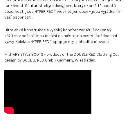
funkčnost. S futuristickým designem, který okamžitě upoutá
pozornost, jsou HYPER RED™ více než jen obuv – jsou vyjádřením
vaší osobnosti.
Ultralehká konstrukce a vysoký komfort zaručují dokonalý
zážitek z nošení. Jsou ideální do města, na cesty i každodenní
výzvy. Kolekce HYPER RED™ spojuje styl, pohodlí a inovace.
MILITARY STYLE BOOTS - product of the DOUBLE RED Clothing Co.,
design by DOUBLE RED GmbH. Germany, Wiesbaden.