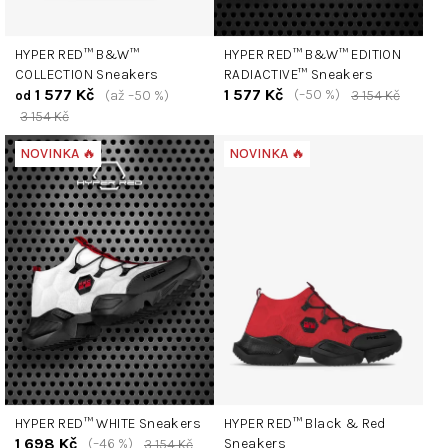
HYPER RED™ B&W™
HYPER RED™ B&W™ EDITION
COLLECTION Sneakers
RADIACTIVE™ Sneakers
1 577 Kč
1 577 Kč
(–50 %)
(až –50 %)
3 154 Kč
od
3 154 Kč
NOVINKA 🔥
NOVINKA 🔥
HYPER RED™ WHITE Sneakers
HYPER RED™ Black & Red
1 698 Kč
(–46 %)
Sneakers
3 154 Kč