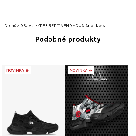
Přejít
na
obsah
Hledat
Přihlášení
Nákupní
Domů
OBUV
HYPER RED™ VENOMOUS Sneakers
košík
Podobné produkty
NOVINKA 🔥
NOVINKA 🔥