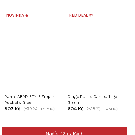
NOVINKA 🔥
RED DEAL 💸
Pants ARMY STYLE Zipper
Cargo Pants Camouflage
Pockets Green
Green
907 Kč
604 Kč
(–50 %)
(–58 %)
1 815 Kč
1 451 Kč
Načíst 12 dalších