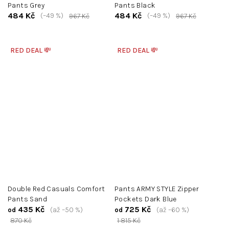
Pants Grey
Pants Black
484 Kč
484 Kč
(–49 %)
(–49 %)
967 Kč
967 Kč
RED DEAL 💸
RED DEAL 💸
Double Red Casuals Comfort
Pants ARMY STYLE Zipper
Pants Sand
Pockets Dark Blue
435 Kč
725 Kč
(až –50 %)
(až –60 %)
od
od
870 Kč
1 815 Kč