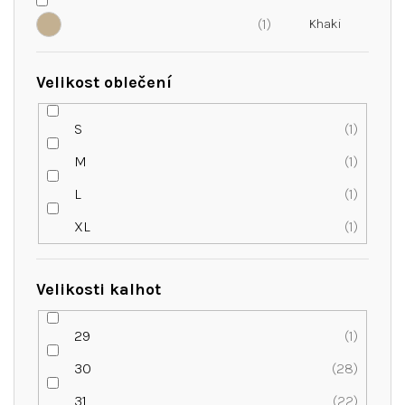
1
Velikost oblečení
S
1
M
1
L
1
XL
1
Velikosti kalhot
29
1
30
28
31
22