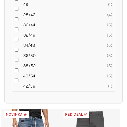
46
1
28/42
4
30/44
5
32/46
5
34/48
5
36/50
5
38/52
5
40/54
5
42/56
1
V
NOVINKA 🔥
RED DEAL 💸
ý
p