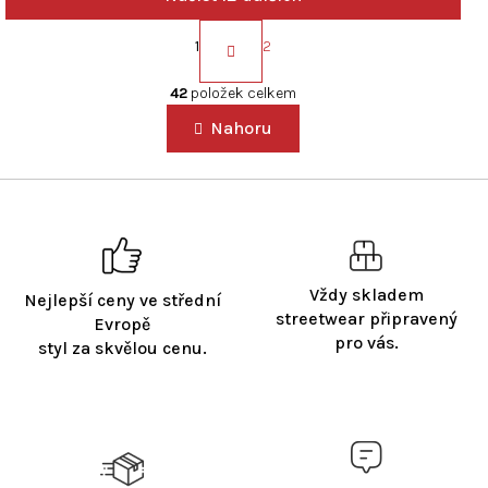
S
t
1
2
r
O
á
v
42
položek celkem
n
l
k
Nahoru
á
o
d
v
a
á
c
n
í
í
p
r
v
Vždy skladem
Nejlepší ceny ve střední
k
streetwear připravený
Evropě
y
pro vás.
styl za skvělou cenu.
v
ý
p
i
s
u