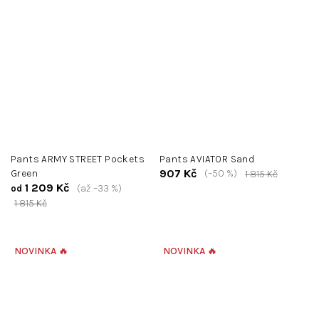
Pants ARMY STREET Pockets
Pants AVIATOR Sand
907 Kč
Green
(–50 %)
1 815 Kč
1 209 Kč
(až –33 %)
od
1 815 Kč
NOVINKA 🔥
NOVINKA 🔥