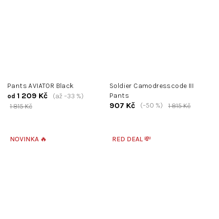
Pants AVIATOR Black
Soldier Camodresscode III
1 209 Kč
Pants
(až –33 %)
od
907 Kč
(–50 %)
1 815 Kč
1 815 Kč
NOVINKA 🔥
RED DEAL 💸