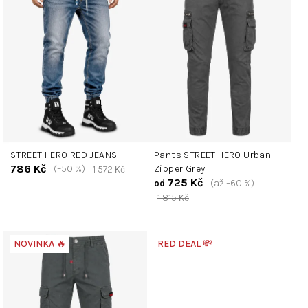
i
s
p
r
o
d
u
k
t
STREET HERO RED JEANS
Pants STREET HERO Urban
ů
786 Kč
(–50 %)
Zipper Grey
1 572 Kč
725 Kč
(až –60 %)
od
1 815 Kč
NOVINKA 🔥
RED DEAL 💸