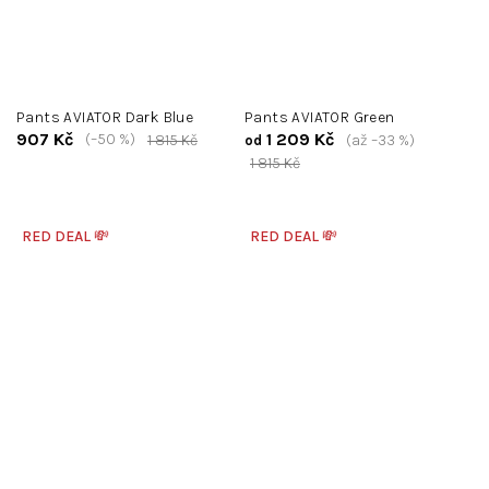
Pants AVIATOR Dark Blue
Pants AVIATOR Green
907 Kč
1 209 Kč
(–50 %)
1 815 Kč
(až –33 %)
od
1 815 Kč
RED DEAL 💸
RED DEAL 💸