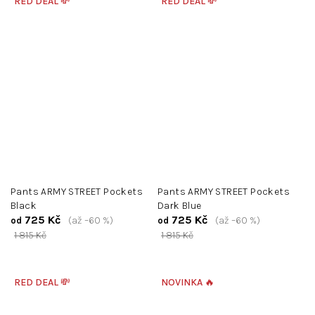
RED DEAL 💸
RED DEAL 💸
Pants ARMY STREET Pockets
Pants ARMY STREET Pockets
Black
Dark Blue
725 Kč
725 Kč
(až –60 %)
(až –60 %)
od
od
1 815 Kč
1 815 Kč
RED DEAL 💸
NOVINKA 🔥