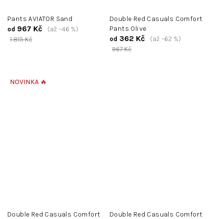
Pants AVIATOR Sand
Double Red Casuals Comfort
967 Kč
Pants Olive
(až –46 %)
od
362 Kč
(až –62 %)
1 815 Kč
od
967 Kč
NOVINKA 🔥
Double Red Casuals Comfort
Double Red Casuals Comfort