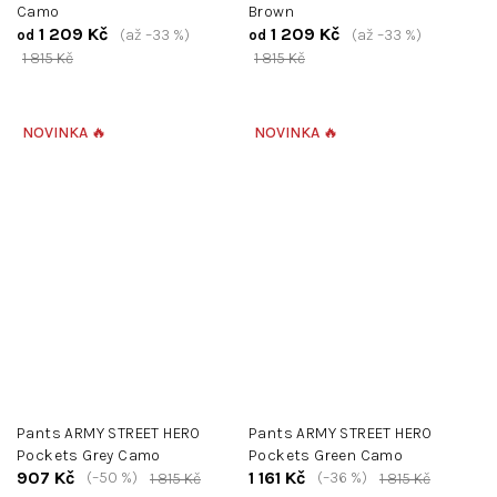
Camo
Brown
1 209 Kč
1 209 Kč
(až –33 %)
(až –33 %)
od
od
1 815 Kč
1 815 Kč
NOVINKA 🔥
NOVINKA 🔥
Pants ARMY STREET HERO
Pants ARMY STREET HERO
Pockets Grey Camo
Pockets Green Camo
907 Kč
1 161 Kč
(–50 %)
(–36 %)
1 815 Kč
1 815 Kč