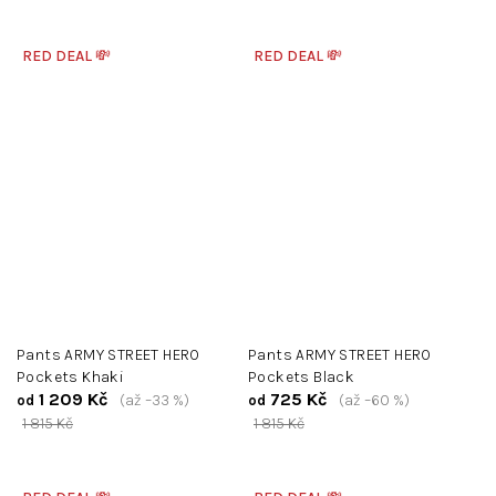
RED DEAL 💸
RED DEAL 💸
Pants ARMY STREET HERO
Pants ARMY STREET HERO
Pockets Khaki
Pockets Black
1 209 Kč
725 Kč
(až –33 %)
(až –60 %)
od
od
1 815 Kč
1 815 Kč