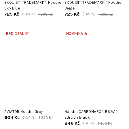
EXQUISIT TRADEMARK™ Hoodie
EXQUISIT TRADEMARK™ Hoodie
Sky Blue
Beige
725 Kč
725 Kč
(–45 %)
(–45 %)
1 330 Kč
1 330 Kč
RED DEAL 💸
NOVINKA 🔥
AVIATOR Hoodie Grey
Hoodie CARBONARO™ B&W™
604 Kč
(–54 %)
Edition Black
1 330 Kč
846 Kč
(–41 %)
1 450 Kč