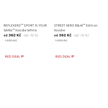
REFLEXERO™ SPORT IS YOUR
STREET HERO B&W™ Edition
GANG™ Hoodie White
Hoodie
362 Kč
362 Kč
(až –72 %)
(až –72 %)
od
od
1 330 Kč
1 330 Kč
RED DEAL 💸
RED DEAL 💸