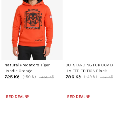
Natural Predators Tiger
OUTSTANDING FCK COVID
Hoodie Orange
LIMITED EDITION Black
725 Kč
786 Kč
(–50 %)
(–49 %)
1 450 Kč
1 571 Kč
RED DEAL 💸
RED DEAL 💸