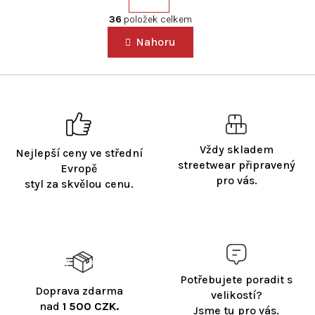
r
O
á
v
36
položek celkem
n
l
k
Nahoru
á
o
d
v
a
á
c
n
í
í
p
r
v
Vždy skladem
Nejlepší ceny ve střední
k
streetwear připravený
Evropě
y
pro vás.
styl za skvělou cenu.
v
ý
p
i
s
u
Potřebujete poradit s
Doprava zdarma
velikostí?
nad
1 500 CZK.
Jsme tu pro vás.