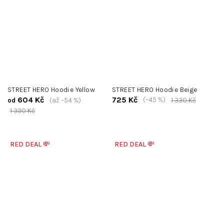
STREET HERO Hoodie Yellow
STREET HERO Hoodie Beige
604 Kč
725 Kč
(–45 %)
(až –54 %)
1 330 Kč
od
1 330 Kč
RED DEAL 💸
RED DEAL 💸