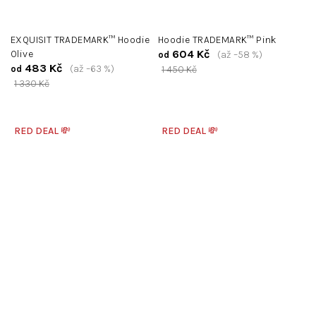
EXQUISIT TRADEMARK™ Hoodie
Hoodie TRADEMARK™ Pink
604 Kč
Olive
(až –58 %)
od
483 Kč
(až –63 %)
od
1 450 Kč
1 330 Kč
RED DEAL 💸
RED DEAL 💸