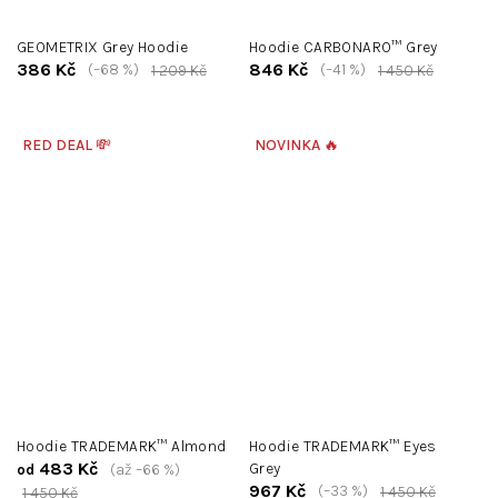
GEOMETRIX Grey Hoodie
Hoodie CARBONARO™ Grey
386 Kč
846 Kč
(–68 %)
(–41 %)
1 209 Kč
1 450 Kč
RED DEAL 💸
NOVINKA 🔥
Hoodie TRADEMARK™ Almond
Hoodie TRADEMARK™ Eyes
483 Kč
Grey
(až –66 %)
od
967 Kč
(–33 %)
1 450 Kč
1 450 Kč