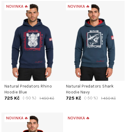
V
NOVINKA 🔥
NOVINKA 🔥
ý
p
i
s
p
r
o
d
u
k
t
Natural Predators Rhino
Natural Predators Shark
ů
Hoodie Blue
Hoodie Navy
725 Kč
725 Kč
(–50 %)
(–50 %)
1 450 Kč
1 450 Kč
NOVINKA 🔥
NOVINKA 🔥