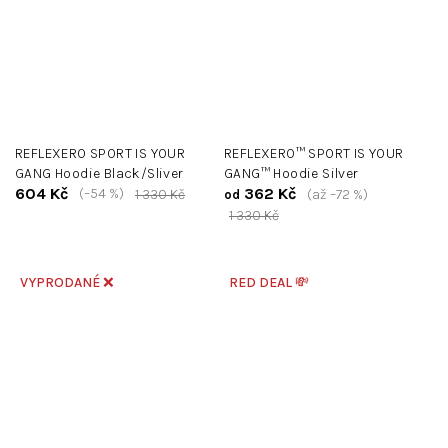
REFLEXERO SPORT IS YOUR
REFLEXERO™ SPORT IS YOUR
GANG Hoodie Black/Sliver
GANG™ Hoodie Silver
604 Kč
362 Kč
(–54 %)
1 330 Kč
(až –72 %)
od
1 330 Kč
VYPRODANÉ ❌
RED DEAL 💸