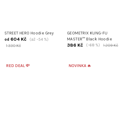
STREET HERO Hoodie Grey
GEOMETRIX KUNG-FU
604 Kč
MASTER™ Black Hoodie
(až –54 %)
od
386 Kč
(–68 %)
1 209 Kč
1 330 Kč
RED DEAL 💸
NOVINKA 🔥