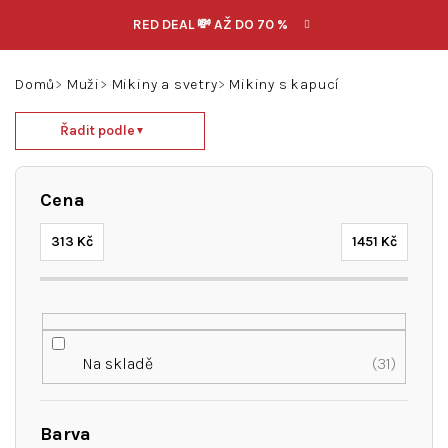
Přejít
RED DEAL 💸 AŽ DO 70 %
na
obsah
Hledat
Přihlášení
Nákupní
Domů
Muži
Mikiny a svetry
Mikiny s kapucí
košík
Ř
Řadit podle
▼
a
z
e
Cena
n
í
313
Kč
1451
Kč
p
r
o
d
u
Na skladě
31
k
t
ů
Barva