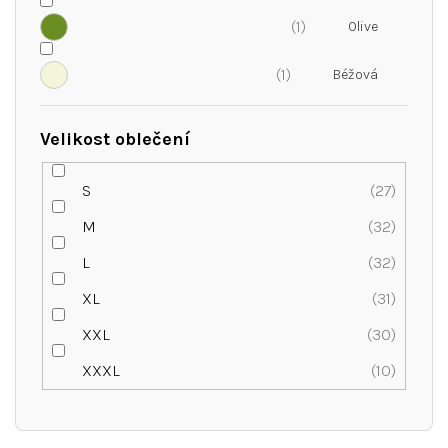
1
1
Velikost oblečení
S
27
M
32
L
32
XL
31
XXL
30
XXXL
10