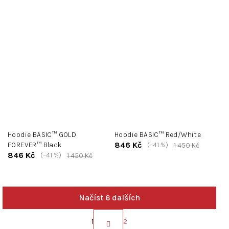
Hoodie BASIC™ GOLD
Hoodie BASIC™ Red/White
846 Kč
FOREVER™ Black
(–41 %)
1 450 Kč
846 Kč
(–41 %)
1 450 Kč
Načíst 6 dalších
S
t
1
2