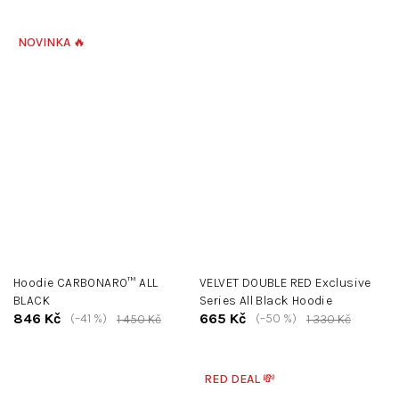
NOVINKA 🔥
Hoodie CARBONARO™ ALL
VELVET DOUBLE RED Exclusive
BLACK
Series All Black Hoodie
846 Kč
665 Kč
(–41 %)
(–50 %)
1 450 Kč
1 330 Kč
RED DEAL 💸