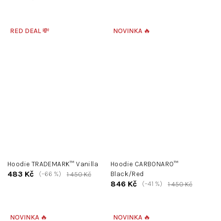
RED DEAL 💸
NOVINKA 🔥
Hoodie TRADEMARK™ Vanilla
Hoodie CARBONARO™
483 Kč
(–66 %)
Black/Red
1 450 Kč
846 Kč
(–41 %)
1 450 Kč
NOVINKA 🔥
NOVINKA 🔥