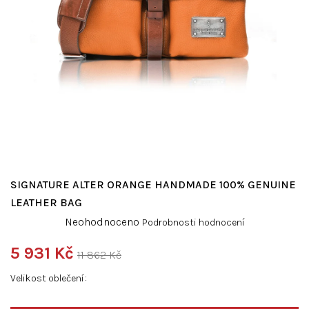
SIGNATURE ALTER ORANGE HANDMADE 100% GENUINE
LEATHER BAG
Průměrné
Neohodnoceno
Podrobnosti hodnocení
hodnocení
produktu
5 931 Kč
11 862 Kč
je
Měrná
0,0
Velikost oblečení
cena:
z
5