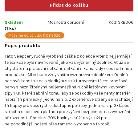
hvězdiček.
Skladem
Možnosti doručení
Kód:
SRB006
(1 ks)
Můžeme doručit do:
11.08.2026.
Tato Selepceny ručně vyrobená taška z kolekce Alter z nejjemnější
telecí kůže byla navrhovaná jako váš významný doplněk. Ať už se
chystáte na pracovní setkání, setkání s kamarády nebo rodinnou
procházku, Alter bude vždy vaším významným doplňkem. Odolná
ocelová konstrukce s hladkým strukturovaným tělem oranžové
barvy s nezničitelnými nejjemnějšími ručně leštěnými kovovými
zipy YKK, které zabrání tomu, aby se poškodily vaše nehty. Interiér
nabízí tři přihrádky, jednu na zip. Z exteriérové strany se nacházejí
tři kapsy pro vaše rychle dostupné potřeby, jedna na zip. Sklápěcí
střecha s ocelovou platnou pro zvýšení bezpečnosti a zvýraznění
přirozenosti. Pásek ze 70% bavlny s kůží a výztuží pro
nejpohodlnější nošení přes rameno. Vyrobeno v Evropě.