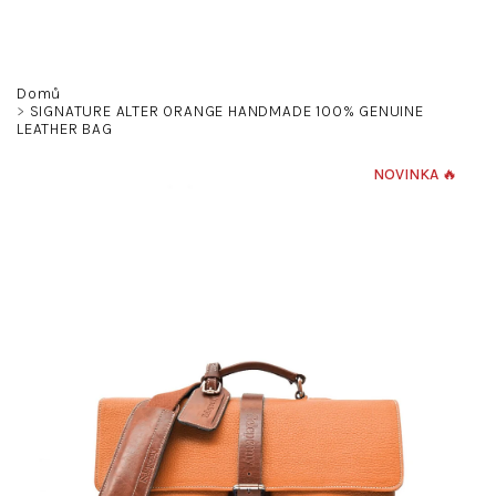
Přejít
na
obsah
Hledat
Přihlášení
Nákupní
Domů
SIGNATURE ALTER ORANGE HANDMADE 100% GENUINE
LEATHER BAG
košík
NOVINKA 🔥