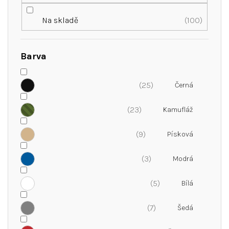
d
u
Na skladě
100
k
t
ů
Barva
25
23
9
3
5
7