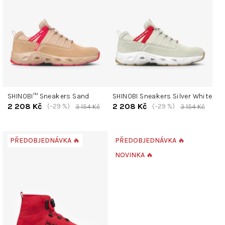
s
p
r
o
d
u
k
t
SHINOBI™ Sneakers Sand
SHINOBI Sneakers Silver White
ů
2 208 Kč
2 208 Kč
(–29 %)
(–29 %)
3 154 Kč
3 154 Kč
PŘEDOBJEDNÁVKA 🔥
PŘEDOBJEDNÁVKA 🔥
NOVINKA 🔥