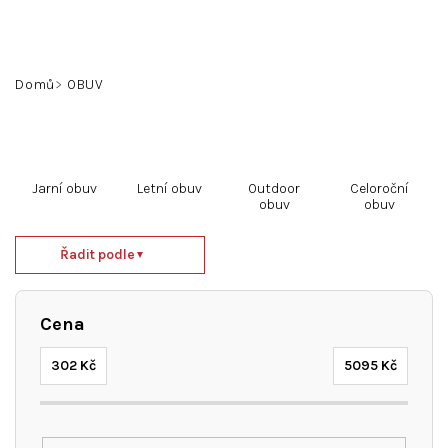
Přejít
na
obsah
Hledat
Přihlášení
Nákupní
Domů
OBUV
košík
Jarní obuv
Letní obuv
Outdoor
Celoroční
obuv
obuv
Ř
Řadit podle
▼
a
z
e
Cena
n
í
302
Kč
5095
Kč
p
r
o