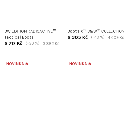
BW EDITION RADIOACTIVE™
Boots X™ B&W™ COLLECTION
2 305 Kč
Tactical Boots
(–49 %)
4 609 Kč
2 717 Kč
(–30 %)
3 882 Kč
NOVINKA 🔥
NOVINKA 🔥