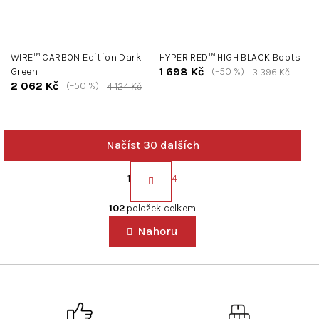
WIRE™ CARBON Edition Dark
HYPER RED™ HIGH BLACK Boots
1 698 Kč
Green
(–50 %)
3 396 Kč
2 062 Kč
(–50 %)
4 124 Kč
Načíst 30 dalších
S
t
1
4
r
O
á
v
102
položek celkem
n
l
k
Nahoru
á
o
d
v
a
á
c
n
í
í
p