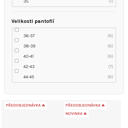
35
1
Velikosti pantoflí
36-37
8
38-39
8
40-41
8
42-43
7
44-45
8
V
PŘEDOBJEDNÁVKA 🔥
PŘEDOBJEDNÁVKA 🔥
ý
NOVINKA 🔥
p
i