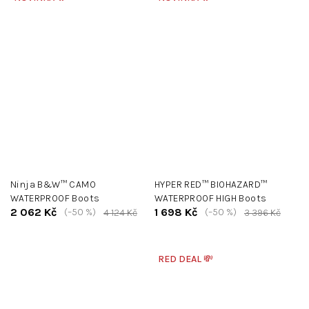
Ninja B&W™ CAMO
HYPER RED™ BIOHAZARD™
WATERPROOF Boots
WATERPROOF HIGH Boots
2 062 Kč
1 698 Kč
(–50 %)
(–50 %)
4 124 Kč
3 396 Kč
RED DEAL 💸