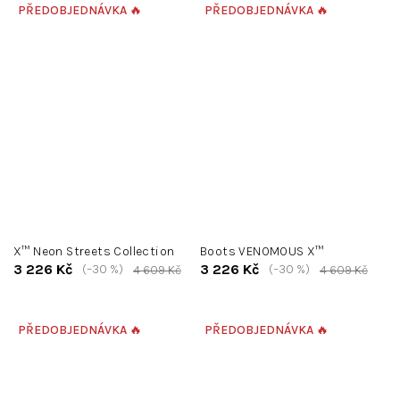
PŘEDOBJEDNÁVKA 🔥
PŘEDOBJEDNÁVKA 🔥
X™ Neon Streets Collection
Boots VENOMOUS X™
3 226 Kč
3 226 Kč
(–30 %)
(–30 %)
4 609 Kč
4 609 Kč
PŘEDOBJEDNÁVKA 🔥
PŘEDOBJEDNÁVKA 🔥