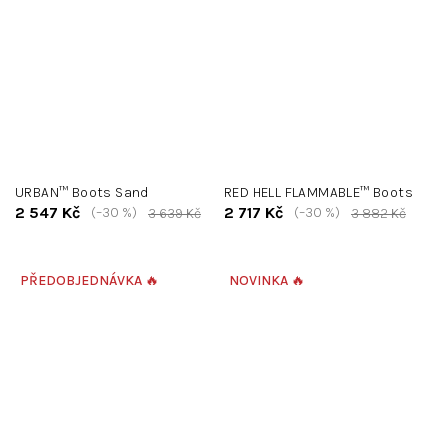
URBAN™ Boots Sand
RED HELL FLAMMABLE™ Boots
2 547 Kč
2 717 Kč
(–30 %)
(–30 %)
3 639 Kč
3 882 Kč
PŘEDOBJEDNÁVKA 🔥
NOVINKA 🔥