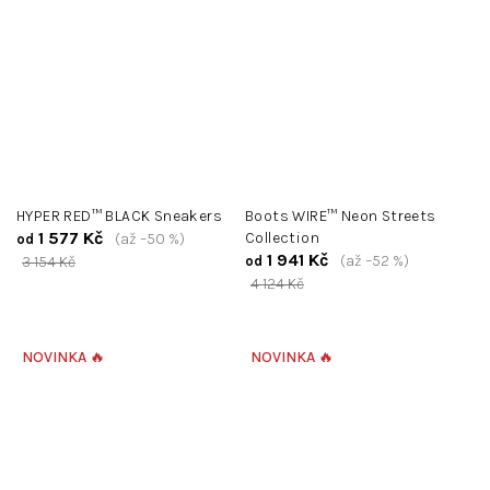
HYPER RED™ BLACK Sneakers
Boots WIRE™ Neon Streets
1 577 Kč
Collection
(až –50 %)
od
1 941 Kč
(až –52 %)
3 154 Kč
od
4 124 Kč
NOVINKA 🔥
NOVINKA 🔥