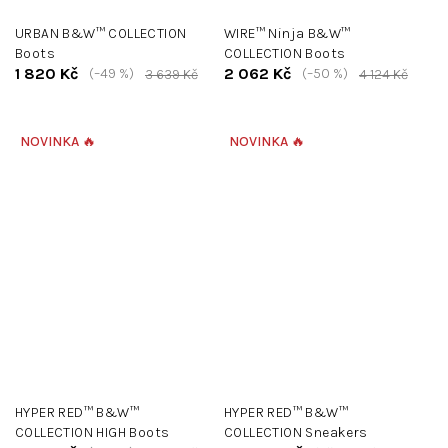
URBAN B&W™ COLLECTION
WIRE™ Ninja B&W™
Boots
COLLECTION Boots
1 820 Kč
2 062 Kč
(–49 %)
(–50 %)
3 639 Kč
4 124 Kč
NOVINKA 🔥
NOVINKA 🔥
HYPER RED™ B&W™
HYPER RED™ B&W™
COLLECTION HIGH Boots
COLLECTION Sneakers