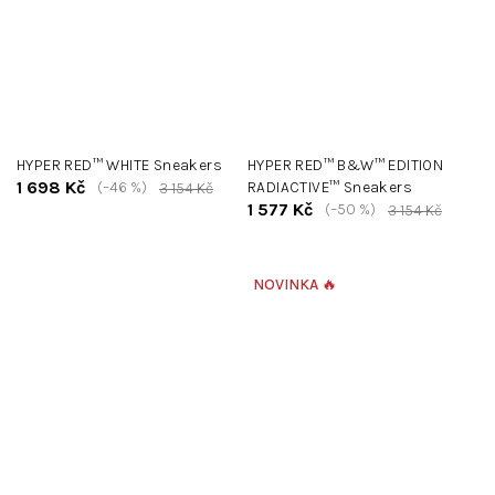
HYPER RED™ WHITE Sneakers
HYPER RED™ B&W™ EDITION
1 698 Kč
(–46 %)
RADIACTIVE™ Sneakers
3 154 Kč
1 577 Kč
(–50 %)
3 154 Kč
NOVINKA 🔥