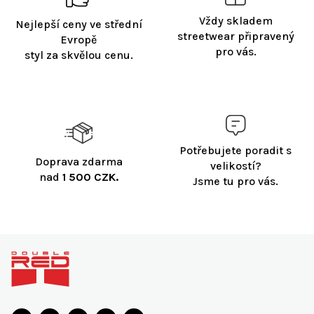
r
v
Vždy skladem
Nejlepší ceny ve střední
k
streetwear připravený
Evropě
y
pro vás.
styl za skvělou cenu.
v
ý
p
i
s
u
Potřebujete poradit s
Doprava zdarma
velikostí?
nad
1 500 CZK.
Jsme tu pro vás.
Z
á
p
a
t