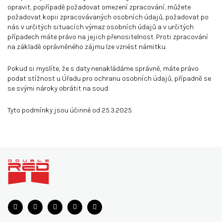
opravit, popřípadě požadovat omezení zpracování, můžete
požadovat kopii zpracovávaných osobních údajů, požadovat po
nás v určitých situacích výmaz osobních údajů a v určitých
případech máte právo na jejich přenositelnost. Proti zpracování
na základě oprávněného zájmu lze vznést námitku.
Pokud si myslíte, že s daty nenakládáme správně, máte právo
podat stížnost u Úřadu pro ochranu osobních údajů, případně se
se svými nároky obrátit na soud.
Tyto podmínky jsou účinné od 25.3.2025.
Z
á
p
a
t
í