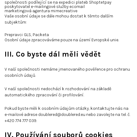
společnosti podílející se na expedici plateb Shoptetpay
poskytovatel e-mailingové služby ecomail
marketingová agentura mimecreative
Vaše osobní údaje se dále mohou dostat k těmto dalším
subjektům:
Prepravci GLS, Packeta
Osobní údaje zpracováváme pouze na území Evropské unie.
III. Co byste dál měli vědět
V naší společnosti nemáme jmenovaného pověřence pro ochranu
osobních údajů.
V naší společnosti nedochází k rozhodování na základě
automatického zpracování či profilování.
Pokud byste měli k osobním údajům otázky, kontaktujte nás na
e-mailové adrese
doublered@doublered.eu
nebo zavolejte na tel. č.
+420 774 777 039.
IV. Používání souborů cookies