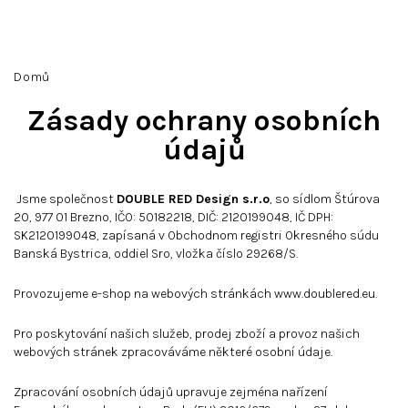
Přejít
na
obsah
Hledat
Přihlášení
Nákupní
Domů
košík
Zásady ochrany osobních
údajů
Jsme společnost
DOUBLE RED Design s.r.o
, so sídlom Štúrova
20, 977 01 Brezno, IČO: 50182218, DIČ: 2120199048, IČ DPH:
SK2120199048, zapísaná v Obchodnom registri Okresného súdu
Banská Bystrica, oddiel Sro, vložka číslo 29268/S.
Provozujeme e-shop na webových stránkách
www.doublered.eu
.
Pro poskytování našich služeb, prodej zboží a provoz našich
webových stránek zpracováváme některé osobní údaje.
Zpracování osobních údajů upravuje zejména nařízení