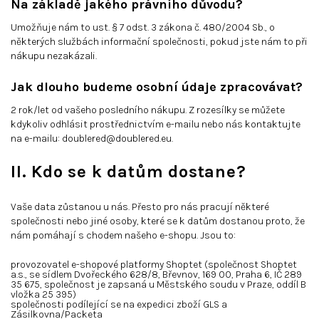
Na základě jakého právního důvodu?
Umožňuje nám to ust. § 7 odst. 3 zákona č. 480/2004 Sb., o
některých službách informační společnosti, pokud jste nám to při
nákupu nezakázali.
Jak dlouho budeme osobní údaje zpracovávat?
2 rok/let od vašeho posledního nákupu. Z rozesílky se můžete
kdykoliv odhlásit prostřednictvím e-mailu nebo nás kontaktujte
na e-mailu:
doublered@doublered.eu
.
II. Kdo se k datům dostane?
Vaše data zůstanou u nás. Přesto pro nás pracují některé
společnosti nebo jiné osoby, které se k datům dostanou proto, že
nám pomáhají s chodem našeho e-shopu. Jsou to:
provozovatel e-shopové platformy Shoptet (společnost Shoptet
a.s., se sídlem Dvořeckého 628/8, Břevnov, 169 00, Praha 6, IČ 289
35 675, společnost je zapsaná u Městského soudu v Praze, oddíl B
vložka 25 395)
společnosti podílející se na expedici zboží GLS a
Zásilkovna/Packeta