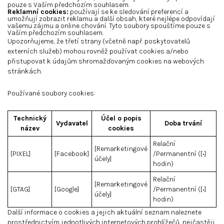
pouze s Vaším předchozím souhlasem.
Reklamní cookies:
používají se ke sledování preferencí a
umožňují zobrazit reklamu a další obsah, které nejlépe odpovídají
vašemu zájmu a online chování. Tyto soubory spouštíme pouze s
Vaším předchozím souhlasem.
Upozorňujeme, že třetí strany (včetně např. poskytovatelů
externích služeb) mohou rovněž používat cookies a/nebo
přistupovat k údajům shromažďovaným cookies na webových
stránkách.
Používané soubory cookies:
Technický
Účel o popis
Vydavatel
Doba trvání
název
cookies
Relační
[Remarketingové
[PIXEL]
[Facebook]
/Permanentní ([•]
účely]
hodin)
Relační
[Remarketingové
[GTAG]
[Google]
/Permanentní ([•]
účely]
hodin)
Další informace o cookies a jejich aktuální seznam naleznete
prostřednictvím jednotlivých internetových prohlížečů, nejčastěji