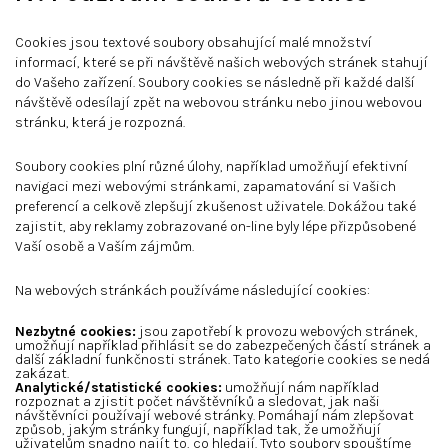
Cookies jsou textové soubory obsahující malé množství
informací, které se při návštěvě našich webových stránek stahují
do Vašeho zařízení. Soubory cookies se následně při každé další
návštěvě odesílají zpět na webovou stránku nebo jinou webovou
stránku, která je rozpozná.
Soubory cookies plní různé úlohy, například umožňují efektivní
navigaci mezi webovými stránkami, zapamatování si Vašich
preferencí a celkově zlepšují zkušenost uživatele. Dokážou také
zajistit, aby reklamy zobrazované on-line byly lépe přizpůsobené
Vaší osobě a Vaším zájmům.
Na webových stránkách používáme následující cookies:
Nezbytné cookies:
jsou zapotřebí k provozu webových stránek,
umožňují například přihlásit se do zabezpečených částí stránek a
další základní funkčnosti stránek. Tato kategorie cookies se nedá
zakázat.
Analytické/statistické cookies:
umožňují nám například
rozpoznat a zjistit počet návštěvníků a sledovat, jak naši
návštěvníci používají webové stránky. Pomáhají nám zlepšovat
způsob, jakým stránky fungují, například tak, že umožňují
uživatelům snadno najít to, co hledají. Tyto soubory spouštíme