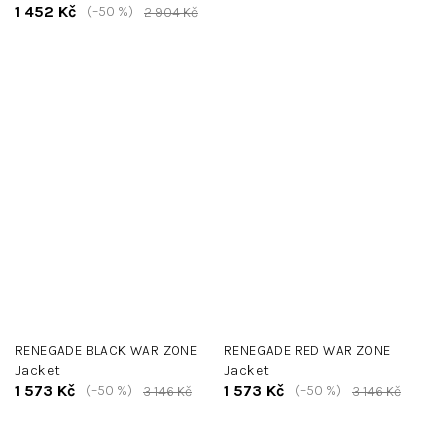
1 452 Kč
(–50 %)
2 904 Kč
RENEGADE BLACK WAR ZONE
RENEGADE RED WAR ZONE
Jacket
Jacket
1 573 Kč
1 573 Kč
(–50 %)
(–50 %)
3 146 Kč
3 146 Kč