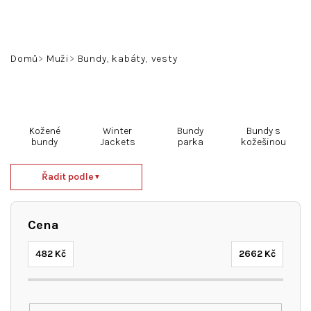
Přejít
na
obsah
Hledat
Přihlášení
Nákupní
Domů
Muži
Bundy, kabáty, vesty
košík
Kožené
Winter
Bundy
Bundy s
bundy
Jackets
parka
kožešinou
Ř
Řadit podle
▼
a
z
e
Cena
n
í
482
Kč
2662
Kč
p
r
o