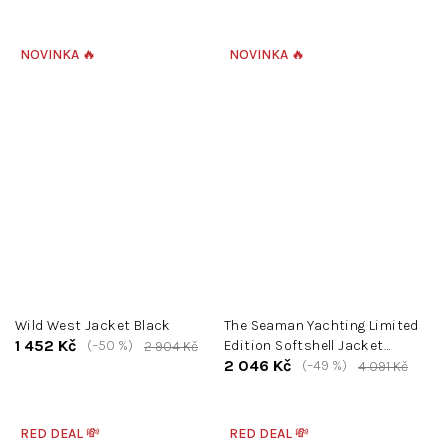
NOVINKA 🔥
NOVINKA 🔥
Wild West Jacket Black
The Seaman Yachting Limited
1 452 Kč
(–50 %)
Edition Softshell Jacket
2 904 Kč
2 046 Kč
Yellow
(–49 %)
4 091 Kč
RED DEAL 💸
RED DEAL 💸