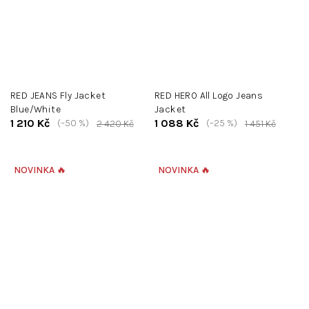
RED JEANS Fly Jacket
RED HERO All Logo Jeans
Blue/White
Jacket
1 210 Kč
1 088 Kč
(–50 %)
(–25 %)
2 420 Kč
1 451 Kč
NOVINKA 🔥
NOVINKA 🔥