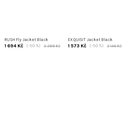
RUSH Fly Jacket Black
EXQUISIT Jacket Black
1 694 Kč
1 573 Kč
(–50 %)
(–50 %)
3 388 Kč
3 146 Kč