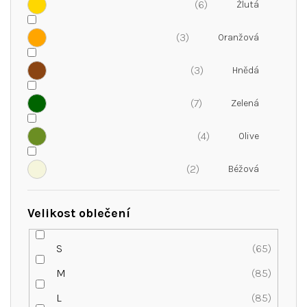
6
3
3
7
4
2
Velikost oblečení
S
65
M
85
L
85