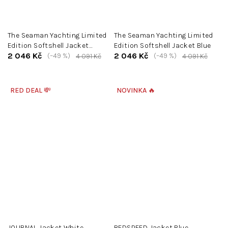
The Seaman Yachting Limited
The Seaman Yachting Limited
Edition Softshell Jacket
Edition Softshell Jacket Blue
2 046 Kč
2 046 Kč
Orange
(–49 %)
(–49 %)
4 091 Kč
4 091 Kč
RED DEAL 💸
NOVINKA 🔥
JOURNAL Jacket White
REDSPEED Jacket Blue