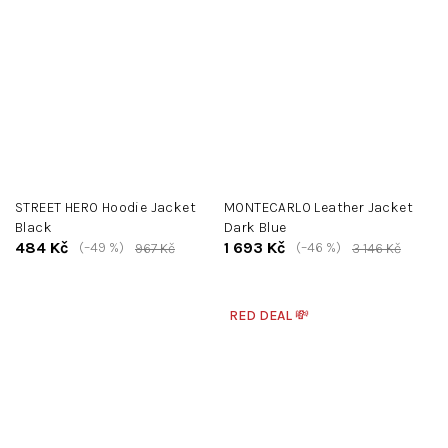
STREET HERO Hoodie Jacket
MONTECARLO Leather Jacket
Black
Dark Blue
484 Kč
1 693 Kč
(–49 %)
(–46 %)
967 Kč
3 146 Kč
RED DEAL 💸