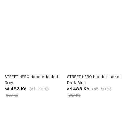
STREET HERO Hoodie Jacket
STREET HERO Hoodie Jacket
Grey
Dark Blue
483 Kč
483 Kč
(až –50 %)
(až –50 %)
od
od
967 Kč
967 Kč