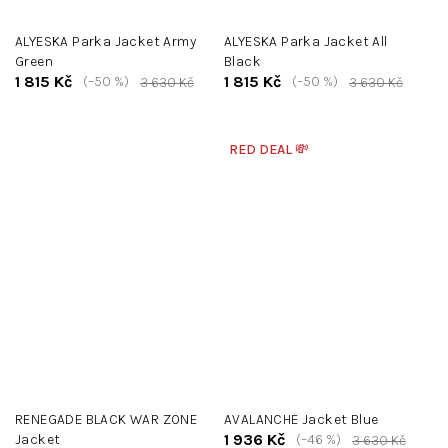
ALYESKA Parka Jacket Army
ALYESKA Parka Jacket All
Green
Black
1 815 Kč
1 815 Kč
(–50 %)
(–50 %)
3 630 Kč
3 630 Kč
RED DEAL 💸
RENEGADE BLACK WAR ZONE
AVALANCHE Jacket Blue
1 936 Kč
Jacket
(–46 %)
3 630 Kč