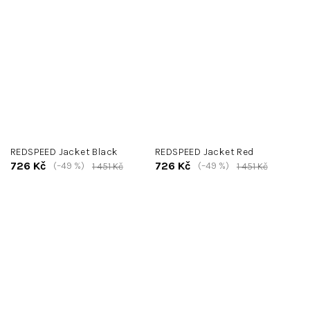
REDSPEED Jacket Black
REDSPEED Jacket Red
726 Kč
726 Kč
(–49 %)
(–49 %)
1 451 Kč
1 451 Kč