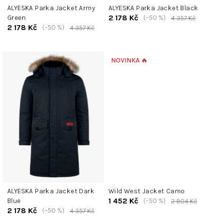
ALYESKA Parka Jacket Army
ALYESKA Parka Jacket Black
ů
2 178 Kč
Green
(–50 %)
4 357 Kč
2 178 Kč
(–50 %)
4 357 Kč
NOVINKA 🔥
ALYESKA Parka Jacket Dark
Wild West Jacket Camo
1 452 Kč
Blue
(–50 %)
2 904 Kč
2 178 Kč
(–50 %)
4 357 Kč