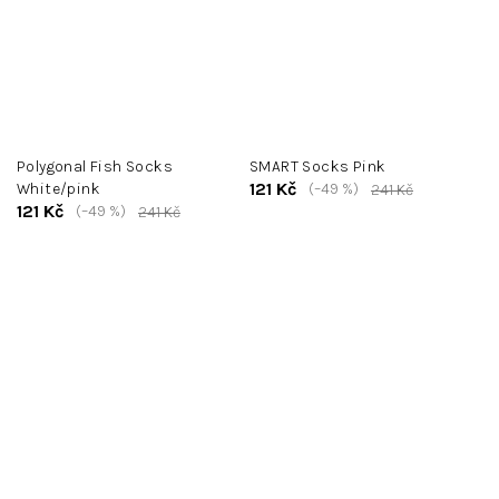
Polygonal Fish Socks
SMART Socks Pink
121 Kč
White/pink
(–49 %)
241 Kč
121 Kč
(–49 %)
241 Kč