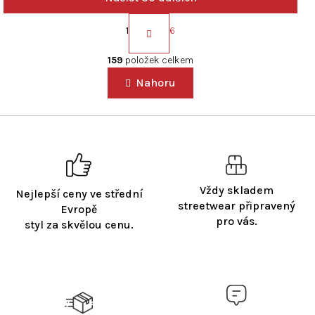
S
t
1
6
r
O
á
v
159
položek celkem
n
l
k
Nahoru
á
o
d
v
a
á
c
n
í
í
p
r
v
Vždy skladem
Nejlepší ceny ve střední
k
streetwear připravený
Evropě
y
pro vás.
styl za skvělou cenu.
v
ý
p
i
s
u