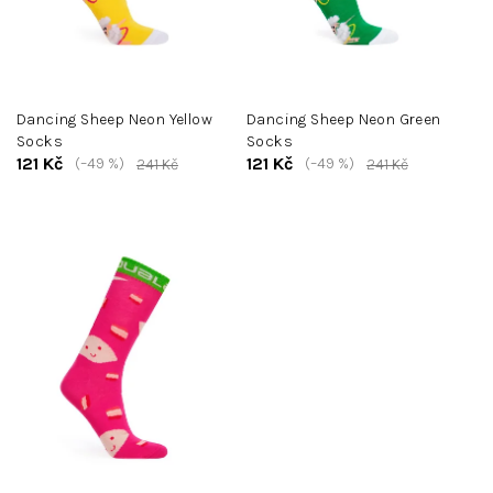
d
u
k
t
Dancing Sheep Neon Yellow
Dancing Sheep Neon Green
ů
Socks
Socks
121 Kč
121 Kč
(–49 %)
(–49 %)
241 Kč
241 Kč