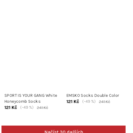
SPORT IS YOUR GANG White
EMSKO Socks Double Color
121 Kč
Honeycomb Socks
(–49 %)
241 Kč
121 Kč
(–49 %)
241 Kč
Načíst 30 dalších