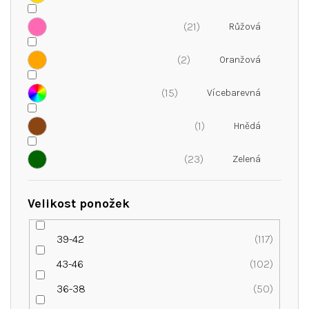
21
2
15
1
23
Velikost ponožek
39-42
117
43-46
102
36-38
50