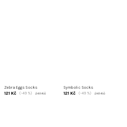
Zebra Eggs Socks
Symbolic Socks
121 Kč
121 Kč
(–49 %)
(–49 %)
241 Kč
241 Kč