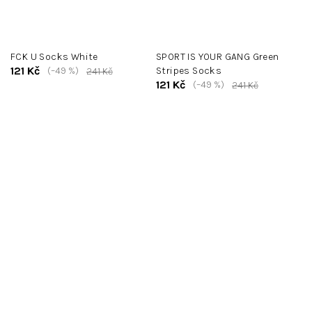
FCK U Socks White
SPORT IS YOUR GANG Green
121 Kč
(–49 %)
Stripes Socks
241 Kč
121 Kč
(–49 %)
241 Kč