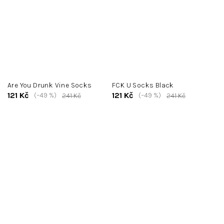
Are You Drunk Vine Socks
FCK U Socks Black
121 Kč
121 Kč
(–49 %)
(–49 %)
241 Kč
241 Kč