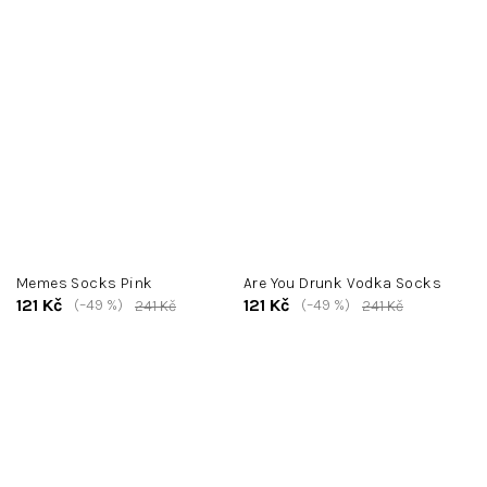
Memes Socks Pink
Are You Drunk Vodka Socks
121 Kč
121 Kč
(–49 %)
(–49 %)
241 Kč
241 Kč