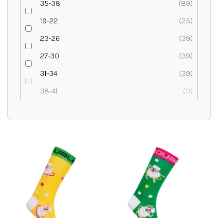
35-38
89
19-22
25
23-26
39
27-30
39
31-34
39
38-41
0
V
ý
p
i
s
p
r
o