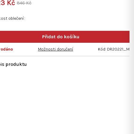
3 Kč
846 Kč
ná
:
kost oblečení
diček.
rodáno
Možnosti doručení
Kód:
DR20221_M