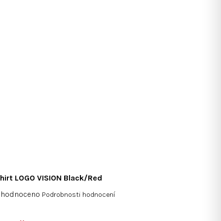
hirt LOGO VISION Black/Red
měrné
ohodnoceno
Podrobnosti hodnocení
nocení
duktu