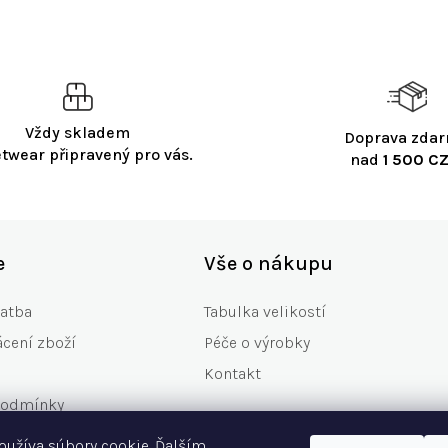
Vždy skladem
Doprava zda
etwear připravený pro vás.
nad
1 500 CZ
e
Vše o nákupu
latba
Tabulka velikostí
ácení zboží
Péče o výrobky
Kontakt
podmínky
any osobních údajů
oužíva súbory cookie. Ďalším