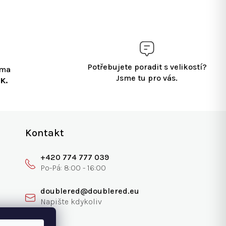
Potřebujete poradit s velikostí?
rma
Jsme tu pro vás.
K.
Kontakt
+420 774 777 039
doublered@doublered.eu