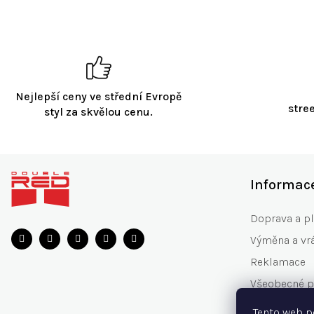
Nejlepší ceny ve střední Evropě
stre
styl za skvělou cenu.
Z
á
Informac
p
a
Doprava a p
t
Výměna a vr
í
Reklamace
Všeobecné 
Zásady ochr
Tento web p