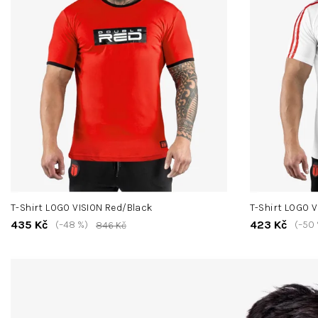
T-Shirt LOGO VISION Red/Black
T-Shirt LOGO 
435 Kč
423 Kč
(–48 %)
(–50 
846 Kč