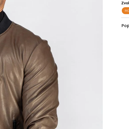
Zvol
Mů