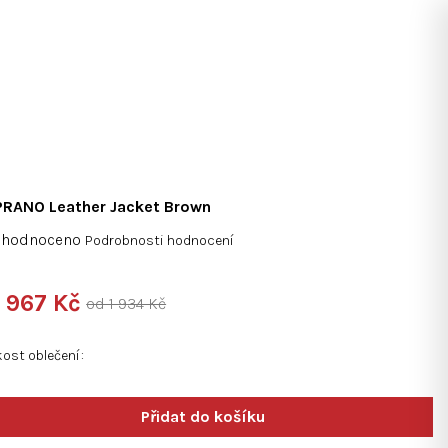
Hledat
Přihlášení
Nákupní
košík
RANO Leather Jacket Brown
měrné
ohodnoceno
Podrobnosti hodnocení
nocení
duktu
d
967 Kč
od 1 934 Kč
ná
:
kost oblečení
diček.