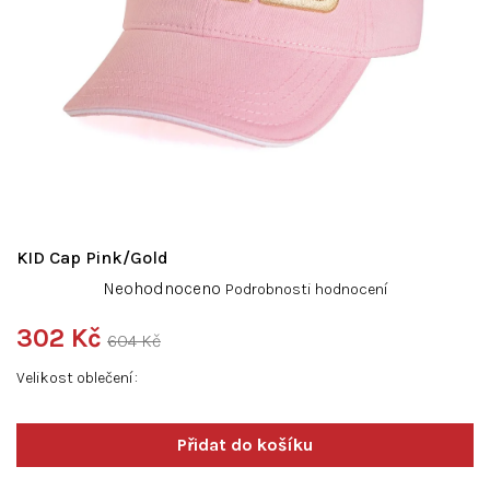
KID Cap Pink/Gold
Průměrné
Neohodnoceno
Podrobnosti hodnocení
hodnocení
produktu
302 Kč
604 Kč
je
Měrná
0,0
Velikost oblečení
cena:
z
5
hvězdiček.