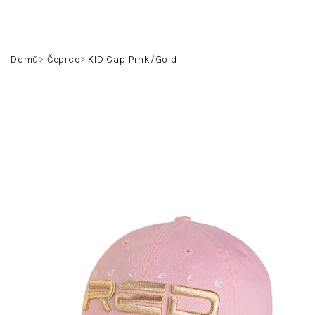
Přejít
na
obsah
Hledat
Přihlášení
Nákupní
Domů
Čepice
KID Cap Pink/Gold
košík