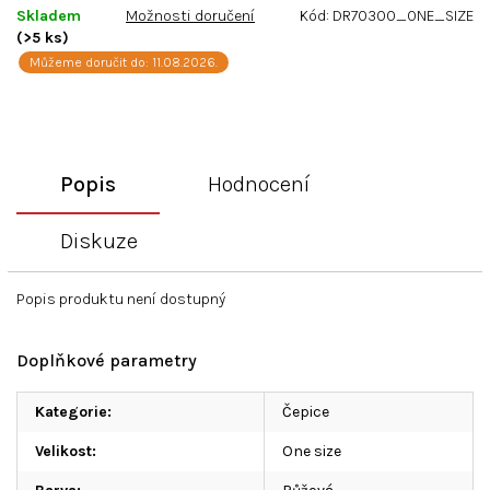
Skladem
Možnosti doručení
Kód:
DR70300_ONE_SIZE
(>5 ks)
Můžeme doručit do:
11.08.2026.
Popis
Hodnocení
Diskuze
Popis produktu není dostupný
Doplňkové parametry
Kategorie
:
Čepice
Velikost
:
One size