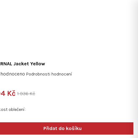
Hledat
Přihlášení
Nákupní
košík
RNAL Jacket Yellow
měrné
ohodnoceno
Podrobnosti hodnocení
nocení
duktu
4 Kč
1 936 Kč
ná
:
kost oblečení
diček.