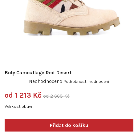
Boty Camouflage Red Desert
Průměrné
Neohodnoceno
Podrobnosti hodnocení
hodnocení
produktu
od
1 213 Kč
od 2 668 Kč
je
Měrná
0,0
Velikost obuvi
cena:
z
5
hvězdiček.