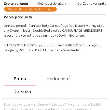
Zvolte variantu
Možnosti doručení
Kód:
Zvolte variantu
Můžeme doručit do:
Zvolte variantu
Lehké a pohodlné unisex boty Camouflage Red Desert v army stylu
s vyšívaným logem Double Red z edice CAMOUFLAGE #REDDESERT
jsou charakteristické svým maskáčovým designem.
MILITARY STYLE BOOTS - product of the DOUBLE RED Clothing Co.,
design by DOUBLE RED GmbH. Germany, Wiesbaden.
Popis
Hodnocení
Diskuze
Boty jsou vyrobeny z velurové kůže (useň) v kombinaci s textilií.
Podrážka je z lehkého syntetického materiálu - polyuretan.