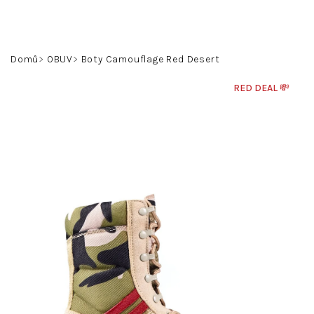
Přejít
na
obsah
Hledat
Přihlášení
Nákupní
Domů
OBUV
Boty Camouflage Red Desert
košík
RED DEAL 💸