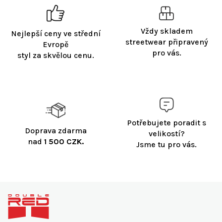
Vždy skladem
Nejlepší ceny ve střední
streetwear připravený
Evropě
pro vás.
styl za skvělou cenu.
Potřebujete poradit s
Doprava zdarma
velikostí?
nad
1 500 CZK.
Jsme tu pro vás.
Z
á
p