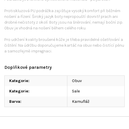
Protiskluzová PU podrážka zajišťuje vysoký komfort při běžném
nošení a řízení. Široký jazyk boty nepropouští dovnitř prach ani
drobné nečistoty z okolí. Boty jsou na šněrování, nemají boční zip.
Obuv je vhodná na nošení během celého roku.
Pro udržení kvality broušené kůže je třeba pravidelné ošetřování a
čištění. Na údržbu doporučujeme kartáč na obuv nebo čistící pěnu
a samozřejmě impregnaci.
Doplňkové parametry
Kategorie
:
Obuv
Kategorie
:
Sale
Barva
:
Kamufláž