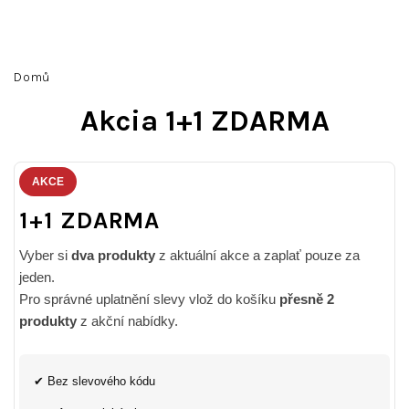
Přejít
na
obsah
Hledat
Přihlášení
Nákupní
Domů
košík
Akcia 1+1 ZDARMA
AKCE
1+1 ZDARMA
Vyber si
dva produkty
z aktuální akce a zaplať pouze za
jeden.
Pro správné uplatnění slevy vlož do košíku
přesně 2
produkty
z akční nabídky.
✔ Bez slevového kódu