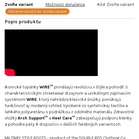
Zvoľte variant
Možnosti doručenia
Kód:
Zvoľte variant
Môžeme doručiť do:
Zvoľte variant
Ikonické topánky
WIRE™
prinášajú revolúciu v štýle a pohodlí. S
charakteristickým streetwear dizajnom a unikátnym zapínacím
systémom
WIRE
, ktorý nahrádza klasické šnúrky, ponúkajú
funkčnosť aj moderný vzhľad. Vyrobené zo syntetickej textílie a
ľahkého polyuretánu s podrážkou z odolného materiálu. Zdravotné
vložky
Arch Support™
a
Heel Care™
zabezpečujú podporu klenby
a pohodlie päty. K dispozícii v ďalších farebných variantoch.
MILITARY STYLE BOOTS - product of the DOUBLE RED Clothing Co.,