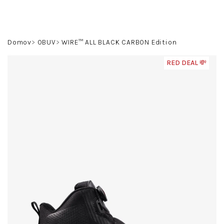
Prejsť
na
obsah
Hľadať
Prihlásenie
Nákupný
Domov
OBUV
WIRE™ ALL BLACK CARBON Edition
košík
RED DEAL 💸