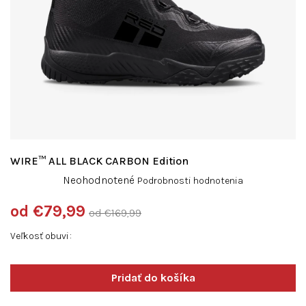
WIRE™ ALL BLACK CARBON Edition
Priemerné
Neohodnotené
Podrobnosti hodnotenia
hodnotenie
produktu
od
€79,99
od €169,99
je
Jednotková
0,0
Veľkosť obuvi
cena:
z
5
hviezdičiek.