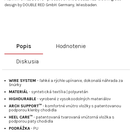
design by DOUBLE RED GmbH. Germany, Wiesbaden.
Popis
Hodnotenie
Diskusia
WIRE SYSTEM
– ľahké a rýchle upínanie, dokonalá náhrada za
šnúrky
MATERIÁL
- syntetická textília | polyuretán
HIGHDURABLE
- vyrobené z vysokoodolných materiálov
ARCH SUPPORT™
- komfortné vnútro vložky s patentovanou
podporou klenby chodidla
HEEL CARE™
- patentovaná tvarovaná vnútorná vložka s
podporou päty chodidla
PODRÁŽKA
- PU