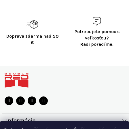
Potrebujete pomoc s
Doprava zdarma nad
50
veľkosťou?
€
Radi poradíme.
Z
á
p
ä
t
i
e
Informácie