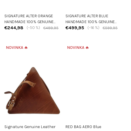
k
t
SIGNATURE ALTER ORANGE
SIGNATURE ALTER BLUE
o
HANDMADE 100% GENUINE
HANDMADE 100% GENUINE
v
€244,98
€499,95
LEATHER BAG
(–50 %)
LEATHER BAG
(–16 %)
€489,95
€599,95
NOVINKA 🔥
NOVINKA 🔥
Signature Genuine Leather
RED BAG AERO Blue