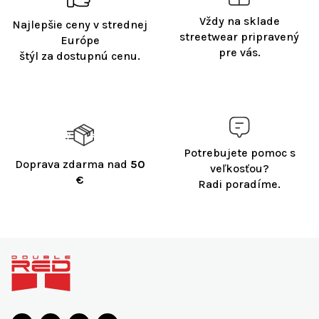
c
Vždy na sklade
Najlepšie ceny v strednej
i
streetwear pripravený
e
Európe
pre vás.
p
štýl za dostupnú cenu.
r
v
k
y
v
ý
Potrebujete pomoc s
p
Doprava zdarma nad
50
i
veľkosťou?
€
s
Radi poradíme.
u
Z
á
p
ä
t