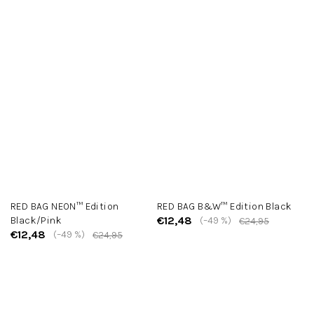
RED BAG NEON™ Edition
RED BAG B&W™ Edition Black
€12,48
Black/Pink
(–49 %)
€24,95
€12,48
(–49 %)
€24,95