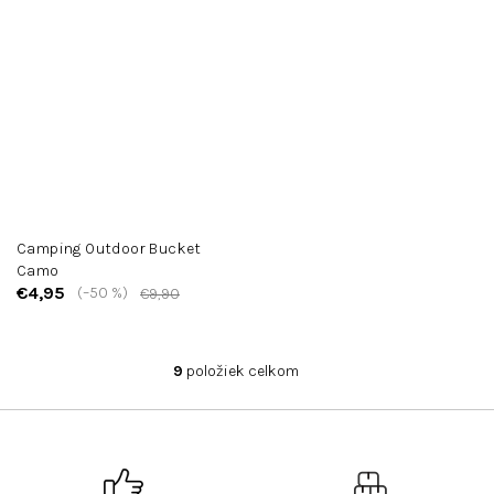
Camping Outdoor Bucket
Camo
€4,95
(–50 %)
€9,90
9
položiek celkom
O
v
l
á
d
a