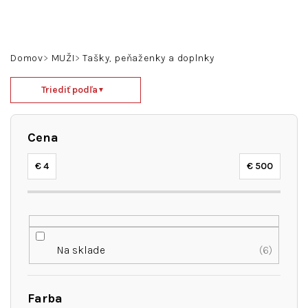
Prejsť
na
obsah
Hľadať
Prihlásenie
Nákupný
Domov
MUŽI
Tašky, peňaženky a doplnky
košík
R
Triediť podľa
▼
a
d
e
Cena
n
i
€
4
€
500
e
p
r
o
d
Na sklade
6
u
k
t
Farba