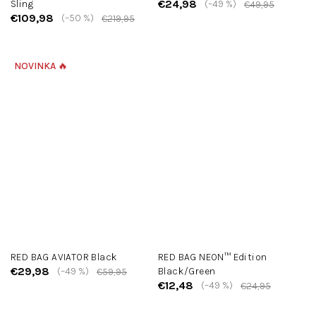
€24,98
Sling
(–49 %)
€49,95
€109,98
(–50 %)
€219,95
NOVINKA 🔥
RED BAG AVIATOR Black
RED BAG NEON™ Edition
€29,98
(–49 %)
Black/Green
€59,95
€12,48
(–49 %)
€24,95