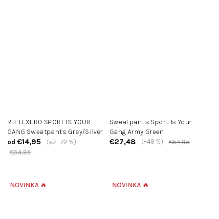
REFLEXERO SPORT IS YOUR
Sweatpants Sport Is Your
GANG Sweatpants Grey/Silver
Gang Army Green
€14,95
€27,48
(–49 %)
(až –72 %)
€54,95
od
€54,95
NOVINKA 🔥
NOVINKA 🔥