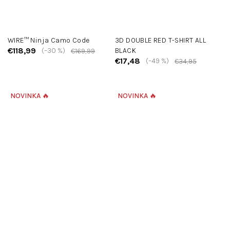
WIRE™ Ninja Camo Code
3D DOUBLE RED T-SHIRT ALL
€118,99
(–30 %)
BLACK
€169,99
€17,48
(–49 %)
€34,95
NOVINKA 🔥
NOVINKA 🔥