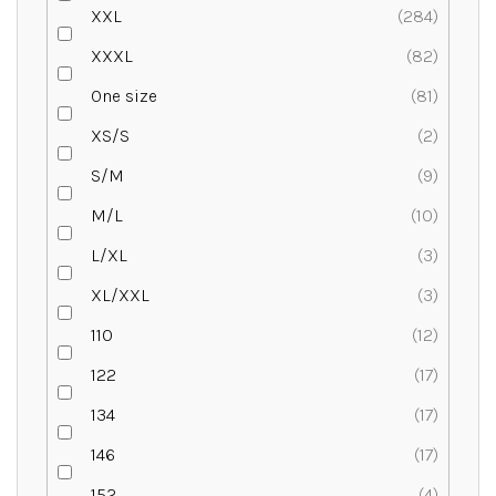
XXL
284
XXXL
82
One size
81
XS/S
2
S/M
9
M/L
10
L/XL
3
XL/XXL
3
110
12
122
17
134
17
146
17
152
4