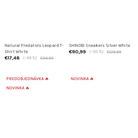
Natural Predators Leopard T-
SHINOBI Sneakers Silver White
€90,99
Shirt White
(–30 %)
€129,99
€17,48
(–49 %)
€34,95
PREDOBJEDNÁVKA 🔥
NOVINKA 🔥
NOVINKA 🔥