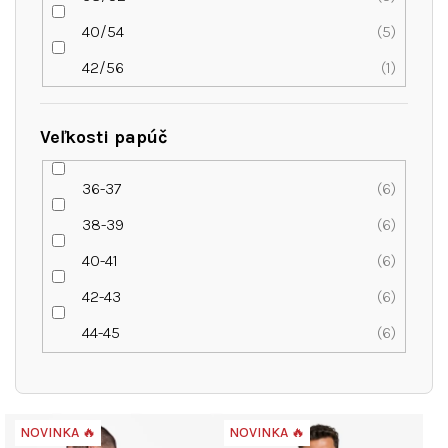
40/54
5
42/56
1
Veľkosti papúč
36-37
6
38-39
6
40-41
6
42-43
6
44-45
6
V
NOVINKA 🔥
NOVINKA 🔥
ý