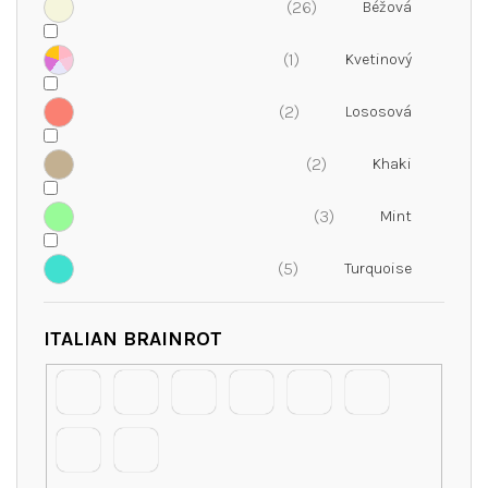
26
1
2
2
3
5
ITALIAN BRAINROT