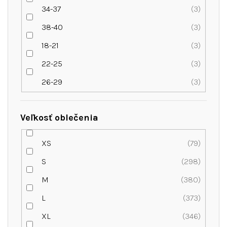
34-37
3
38-40
3
18-21
3
22-25
3
26-29
3
Veľkosť oblečenia
XS
79
S
298
M
380
L
373
XL
346