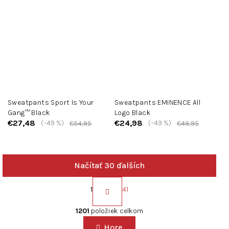
Sweatpants Sport Is Your
Sweatpants EMINENCE All
Gang™ Black
Logo Black
€27,48
€24,98
(–49 %)
(–49 %)
€54,95
€49,95
Načítať 30 ďalších
S
t
1
41
r
O
á
v
1201
položiek celkom
n
l
k
Hore