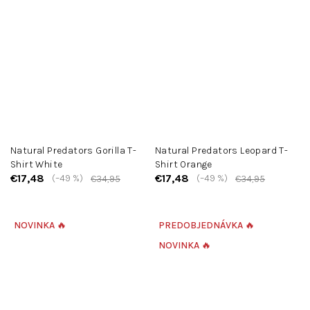
Natural Predators Gorilla T-
Natural Predators Leopard T-
Shirt White
Shirt Orange
€17,48
€17,48
(–49 %)
(–49 %)
€34,95
€34,95
NOVINKA 🔥
PREDOBJEDNÁVKA 🔥
NOVINKA 🔥