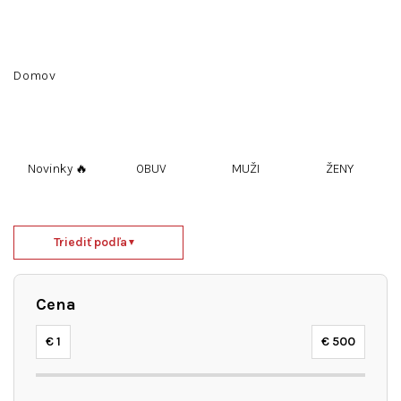
Prejsť
na
obsah
Hľadať
Prihlásenie
Nákupný
Domov
košík
Novinky 🔥
OBUV
MUŽI
ŽENY
R
Triediť podľa
▼
a
d
e
Cena
n
i
€
1
€
500
e
p