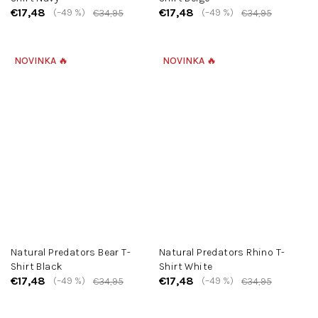
€17,48
€17,48
(–49 %)
(–49 %)
€34,95
€34,95
NOVINKA 🔥
NOVINKA 🔥
Natural Predators Bear T-
Natural Predators Rhino T-
Shirt Black
Shirt White
€17,48
€17,48
(–49 %)
(–49 %)
€34,95
€34,95