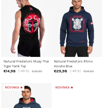
p
i
s
p
r
o
d
u
k
t
Natural Predators Muay Thai
Natural Predators Rhino
o
Tiger Tank Top
Hoodie Blue
v
€14,98
€29,98
(–49 %)
(–49 %)
€29,95
€59,95
NOVINKA 🔥
NOVINKA 🔥