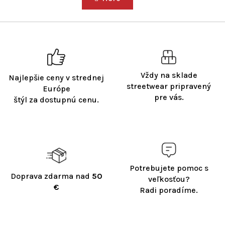
á
o
d
v
a
a
c
n
i
i
e
e
p
r
Vždy na sklade
Najlepšie ceny v strednej
v
streetwear pripravený
Európe
k
pre vás.
štýl za dostupnú cenu.
y
v
ý
p
i
s
u
Potrebujete pomoc s
Doprava zdarma nad
50
veľkosťou?
€
Radi poradíme.