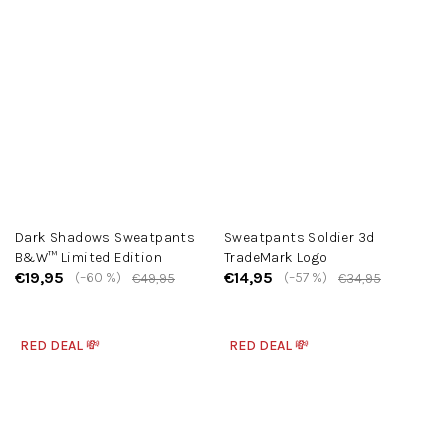
Dark Shadows Sweatpants
Sweatpants Soldier 3d
B&W™ Limited Edition
TradeMark Logo
€19,95
€14,95
(–60 %)
(–57 %)
€49,95
€34,95
RED DEAL 💸
RED DEAL 💸