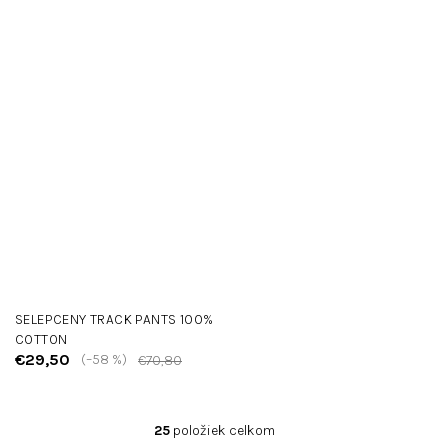
SELEPCENY TRACK PANTS 100%
COTTON
€29,50
(–58 %)
€70,80
25
položiek celkom
O