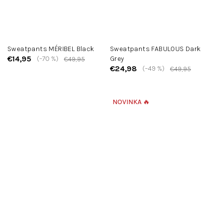
Sweatpants MÉRIBEL Black
Sweatpants FABULOUS Dark
€14,95
(–70 %)
Grey
€49,95
€24,98
(–49 %)
€49,95
NOVINKA 🔥