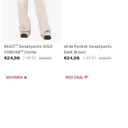
BASIC™ Sweatpants GOLD
Wide Pocket Sweatpants
FOREVER™ Creme
Dark Brown
€24,98
€24,98
(–49 %)
(–49 %)
€49,95
€49,95
NOVINKA 🔥
RED DEAL 💸