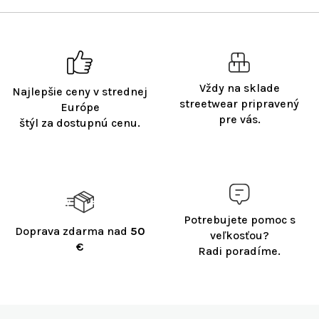
v
l
á
d
a
c
Vždy na sklade
Najlepšie ceny v strednej
i
streetwear pripravený
e
Európe
pre vás.
p
štýl za dostupnú cenu.
r
v
k
y
v
ý
Potrebujete pomoc s
p
Doprava zdarma nad
50
i
veľkosťou?
€
s
Radi poradíme.
u
Z