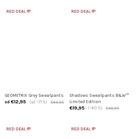
RED DEAL 💸
RED DEAL 💸
GEOMETRIX Grey Sweatpants
Shadows Sweatpants B&W™
€12,95
Limited Edition
(až –71 %)
od
€44,95
€19,95
(–60 %)
€49,95
RED DEAL 💸
RED DEAL 💸