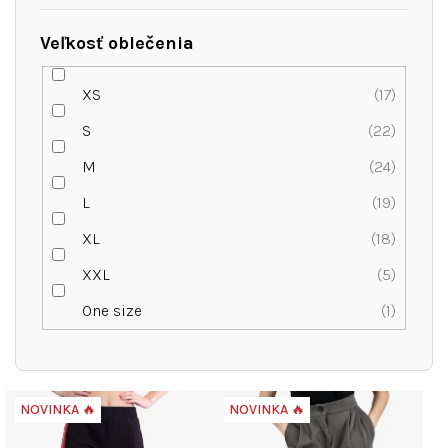
Veľkosť oblečenia
XS
17
S
22
M
24
L
19
XL
18
XXL
5
One size
1
V
NOVINKA 🔥
NOVINKA 🔥
ý
p