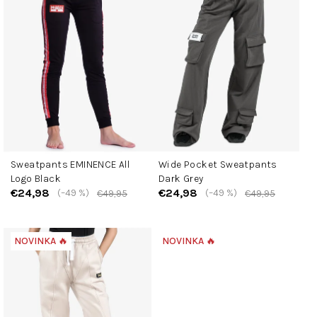
i
s
p
r
o
d
u
k
t
Sweatpants EMINENCE All
Wide Pocket Sweatpants
o
Logo Black
Dark Grey
v
€24,98
€24,98
(–49 %)
(–49 %)
€49,95
€49,95
NOVINKA 🔥
NOVINKA 🔥