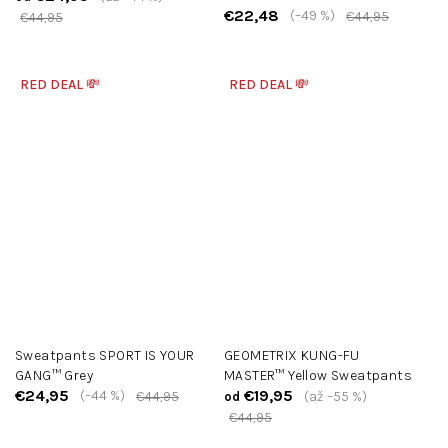
€22,48
(–49 %)
€44,95
€44,95
RED DEAL 💸
RED DEAL 💸
Sweatpants SPORT IS YOUR
GEOMETRIX KUNG-FU
GANG™ Grey
MASTER™ Yellow Sweatpants
€24,95
€19,95
(–44 %)
€44,95
(až –55 %)
od
€44,95