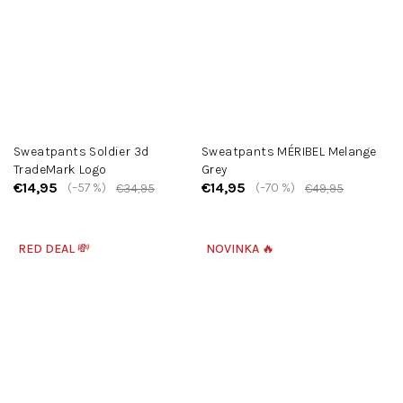
Sweatpants Soldier 3d
Sweatpants MÉRIBEL Melange
TradeMark Logo
Grey
€14,95
€14,95
(–57 %)
(–70 %)
€34,95
€49,95
RED DEAL 💸
NOVINKA 🔥