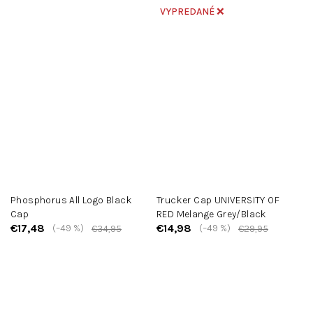
VYPREDANÉ ❌
Phosphorus All Logo Black
Trucker Cap UNIVERSITY OF
Cap
RED Melange Grey/Black
€17,48
€14,98
(–49 %)
(–49 %)
€34,95
€29,95