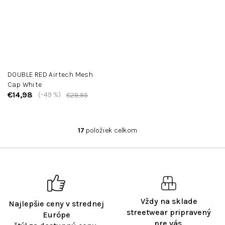
DOUBLE RED Airtech Mesh
Cap White
€14,98
(–49 %)
€29,95
17
položiek celkom
O
v
l
á
d
a
c
Vždy na sklade
Najlepšie ceny v strednej
i
streetwear pripravený
e
Európe
pre vás.
p