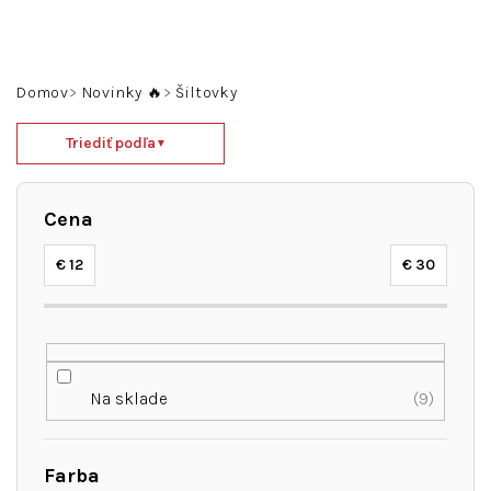
Prejsť
na
obsah
Hľadať
Prihlásenie
Nákupný
Domov
Novinky 🔥
Šiltovky
košík
R
Triediť podľa
▼
a
d
e
Cena
n
i
€
12
€
30
e
p
r
o
d
Na sklade
9
u
k
t
Farba