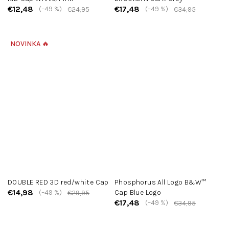
€12,48
€17,48
(–49 %)
(–49 %)
€24,95
€34,95
NOVINKA 🔥
DOUBLE RED 3D red/white Cap
Phosphorus All Logo B&W™
€14,98
(–49 %)
Cap Blue Logo
€29,95
€17,48
(–49 %)
€34,95