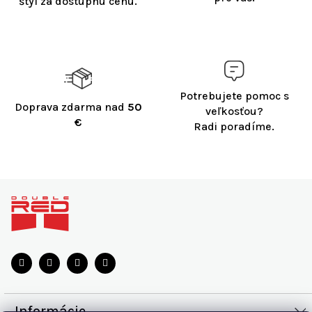
štýl za dostupnú cenu.
r
v
k
y
v
ý
Potrebujete pomoc s
p
Doprava zdarma nad
50
i
veľkosťou?
€
s
Radi poradíme.
u
Z
á
p
ä
t
i
e
Informácie