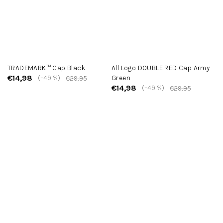
TRADEMARK™ Cap Black
All Logo DOUBLE RED Cap Army
€14,98
(–49 %)
Green
€29,95
€14,98
(–49 %)
€29,95