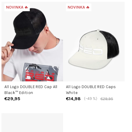
V
NOVINKA 🔥
NOVINKA 🔥
ý
p
i
s
p
r
o
d
u
k
t
All Logo DOUBLE RED Cap All
All Logo DOUBLE RED Caps
o
Black™ Edition
White
v
€29,95
€14,98
(–49 %)
€29,95