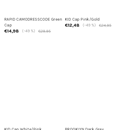
RAPID CAMODRESSCODE Green
KID Cap Pink/Gold
€12,48
Cap
(–49 %)
€24,95
€14,98
(–49 %)
€29,95
KID Cap White/Pink
BROOKLYN Dark Grey