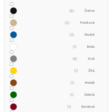
o
v
6
2
3
1
6
1
1
1
1