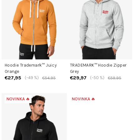
s
p
r
o
d
u
k
t
Hoodie Trademark™ Juicy
TRADEMARK™ Hoodie Zipper
o
Orange
Grey
v
€27,95
€29,97
(–49 %)
(–50 %)
€54,95
€59,95
NOVINKA 🔥
NOVINKA 🔥