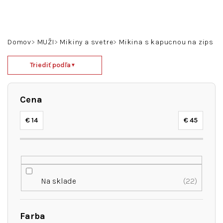
Prejsť
na
obsah
Hľadať
Prihlásenie
Nákupný
Domov
MUŽI
Mikiny a svetre
Mikina s kapucnou na zips
košík
R
Triediť podľa
▼
a
d
e
Cena
n
i
€
14
€
45
e
p
r
o
d
Na sklade
22
u
k
t
Farba