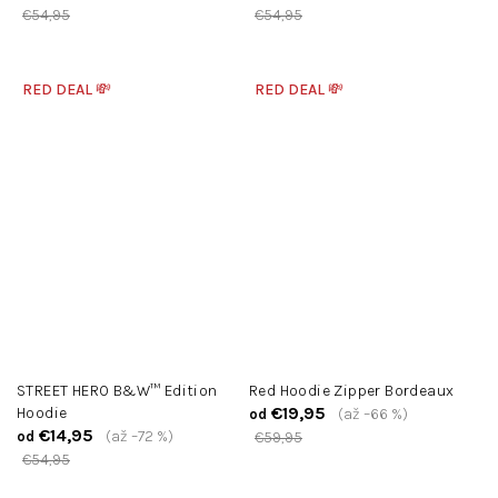
€54,95
€54,95
RED DEAL 💸
RED DEAL 💸
STREET HERO B&W™ Edition
Red Hoodie Zipper Bordeaux
€19,95
Hoodie
(až –66 %)
od
€14,95
(až –72 %)
od
€59,95
€54,95