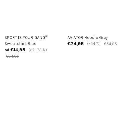
SPORT IS YOUR GANG™
AVIATOR Hoodie Grey
€24,95
Sweatshirt Blue
(–54 %)
€54,95
€14,95
(až –72 %)
od
€54,95