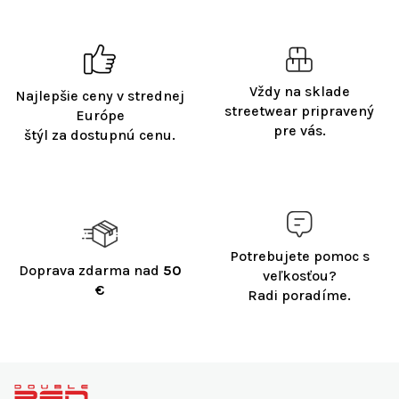
l
á
d
a
c
Vždy na sklade
Najlepšie ceny v strednej
i
streetwear pripravený
e
Európe
pre vás.
p
štýl za dostupnú cenu.
r
v
k
y
v
ý
Potrebujete pomoc s
p
Doprava zdarma nad
50
i
veľkosťou?
€
s
Radi poradíme.
u
Z
á