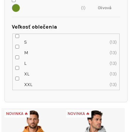
1
Veľkosť oblečenia
S
13
M
13
L
13
XL
13
XXL
13
V
NOVINKA 🔥
NOVINKA 🔥
ý
p
i