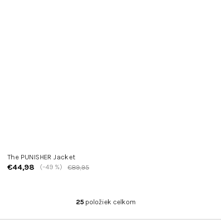
The PUNISHER Jacket
€44,98
(–49 %)
€89,95
25
položiek celkom
O
v