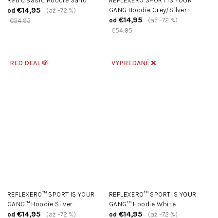
Retro Basic Hoodie Sand
REFLEXERO SPORT IS YOUR
€14,95
GANG Hoodie Grey/Silver
(až –72 %)
od
€14,95
(až –72 %)
€54,95
od
€54,95
RED DEAL 💸
VYPREDANÉ ❌
REFLEXERO™ SPORT IS YOUR
REFLEXERO™ SPORT IS YOUR
GANG™ Hoodie Silver
GANG™ Hoodie White
€14,95
€14,95
(až –72 %)
(až –72 %)
od
od