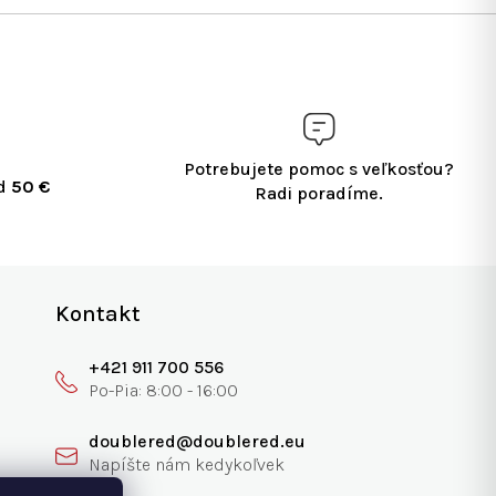
Potrebujete pomoc s veľkosťou?
ad
50 €
Radi poradíme.
Kontakt
+421 911 700 556
doublered@doublered.eu