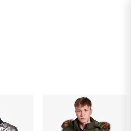
Hľadať
Prihlásenie
Nákupný
košík