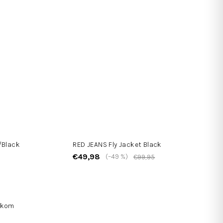
/Black
RED JEANS Fly Jacket Black
€49,98
(–49 %)
€99,95
lkom