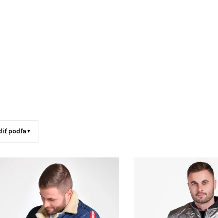
diť podľa
▼