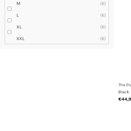
M
6
L
6
XL
6
XXL
6
The P
Black
€44,