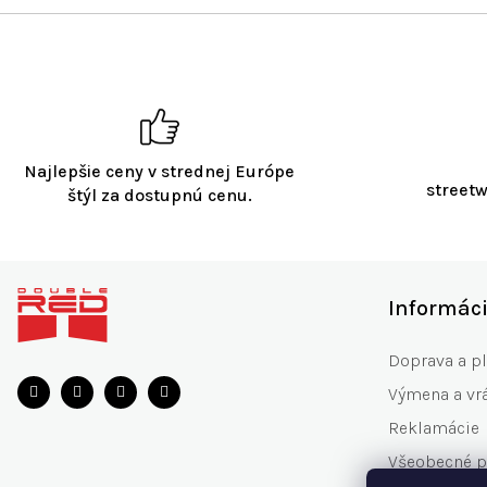
Najlepšie ceny v strednej Európe
streetw
štýl za dostupnú cenu.
Z
á
Informác
p
ä
Doprava a p
t
Výmena a vrá
i
e
Reklamácie
Všeobecné 