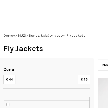
Prejsť
na
obsah
Domov
MUŽI
Bundy, kabáty, vesty
Fly Jackets
Fly Jackets
B
R
o
Trie
a
Cena
č
d
n
V
e
€
44
€
75
ý
ý
n
p
p
i
a
i
e
n
s
p
e