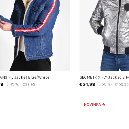
ANS Fly Jacket Blue/White
GEOMETRIX FLY Jacket Silv
98
€54,98
(–49 %)
(–50 %)
€99,95
€109,95
NOVINKA 🔥