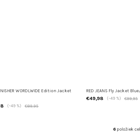
UNISHER WORDLWIDE Edition Jacket
RED JEANS Fly Jacket Blue
€49,98
(–49 %)
€99,95
98
(–49 %)
€89,95
6
položiek ce
O
v