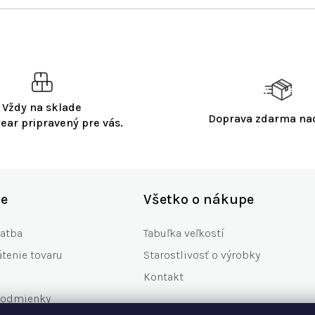
l
á
d
a
c
i
e
p
Vždy na sklade
Doprava zdarma n
r
ear pripravený pre vás.
v
k
y
v
ý
ie
Všetko o nákupe
p
i
latba
Tabuľka veľkostí
s
u
tenie tovaru
Starostlivosť o výrobky
Kontakt
podmienky