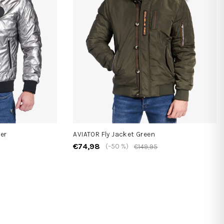
er
AVIATOR Fly Jacket Green
€74,98
(–50 %)
€149,95