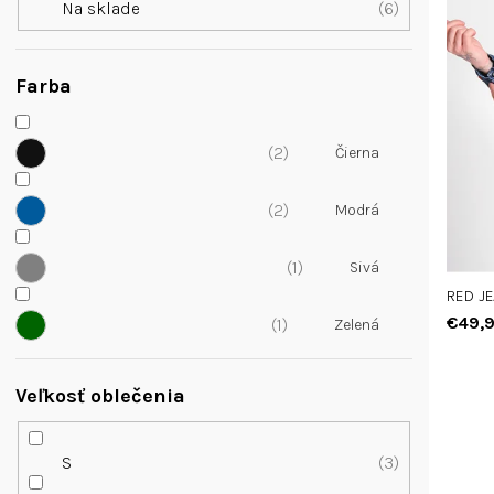
p
r
Na sklade
6
l
r
o
o
d
d
u
Farba
u
k
k
t
2
t
o
o
v
v
2
1
RED JE
€49,
1
Veľkosť oblečenia
S
3