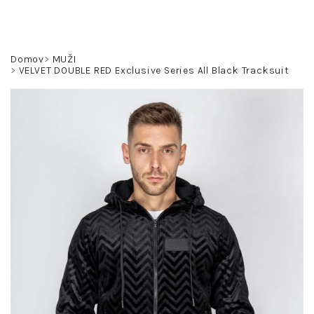
Prejsť
na
obsah
Hľadať
Prihlásenie
Nákupný
Domov
MUŽI
VELVET DOUBLE RED Exclusive Series All Black Tracksuit
košík