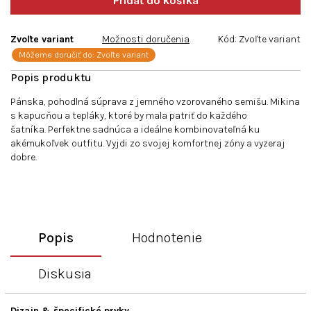
Zvoľte variant
Možnosti doručenia
Kód:
Zvoľte variant
Môžeme doručiť do:
Zvoľte variant
Pánska, pohodlná súprava z jemného vzorovaného semišu. Mikina
s kapucňou a tepláky, ktoré by mala patriť do každého
šatníka. Perfektne sadnúca a ideálne kombinovateľná ku
akémukoľvek outfitu. Vyjdi zo svojej komfortnej zóny a vyzeraj
dobre.
Popis
Hodnotenie
Diskusia
Dizajn & špecifické prvky