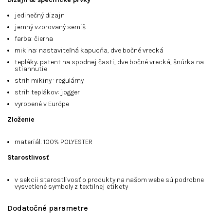
jedinečný dizajn
jemný vzorovaný semiš
farba: čierna
mikina: nastaviteľná kapucňa, dve bočné vrecká
tepláky: patent na spodnej časti, dve bočné vrecká, šnúrka na
stiahnutie
strih mikiny : regulárny
strih teplákov: jogger
vyrobené v Európe
Zloženie
materiál: 100% POLYESTER
Starostlivosť
v sekcii
starostlivosť o produkty
na našom webe sú podrobne
vysvetlené symboly z textilnej etikety
Dodatočné parametre