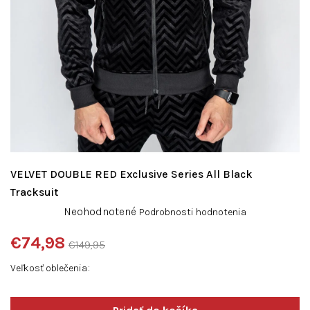
VELVET DOUBLE RED Exclusive Series All Black
Tracksuit
Priemerné
Neohodnotené
Podrobnosti hodnotenia
hodnotenie
produktu
€74,98
€149,95
je
Jednotková
0,0
Veľkosť oblečenia
cena:
z
5
hviezdičiek.