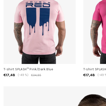
T-shirt SPLASH™ Pink/Dark Blue
T-shirt SPLAS
€17,48
€17,48
(–49 %)
(–49 
€34,95