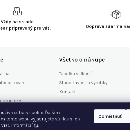
Vždy na sklade
Doprava zdarma n
ear pripravený pre vás.
ie
Všetko o nákupe
latba
Tabuľka veľkostí
tenie tovaru
Starostlivosť o výrobky
Kontakt
podmienky
any osobných údajov
oužíva súbory cookie. Ďalším
Odmietnuť
né otázky
m tohto webu vyjadrujete súhlas s ich
 Viac informácií
tu
.