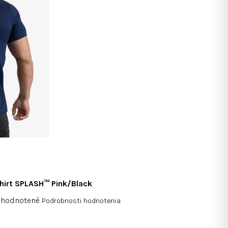
k
hirt SPLASH™ Pink/Black
emerné
hodnotené
Podrobnosti hodnotenia
notenie
duktu