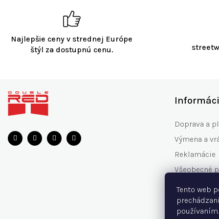
Najlepšie ceny v strednej Európe
streetw
štýl za dostupnú cenu.
Z
á
Informác
p
ä
Doprava a p
t
Výmena a vrá
i
e
Reklamácie
Všeobecné 
Zásady ochr
Tento web p
Často klade
prechádzaní
používaním.