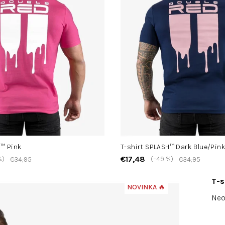
H™ Pink
T-shirt SPLASH™ Dark Blue/Pin
€17,48
%)
(–49 %)
€34,95
€34,95
T-s
NOVINKA 🔥
Pri
Neo
hod
pro