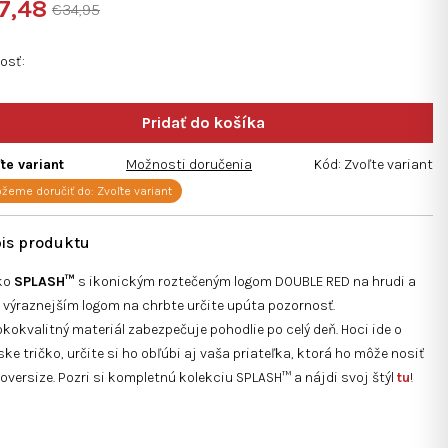
7,48
€34,95
notková
:
kosť
zdičiek.
te variant
Možnosti doručenia
Kód:
Zvoľte variant
žeme doručiť do:
Zvoľte variant
čko
SPLASH™
s ikonickým roztečeným logom DOUBLE RED na hrudi a
 výraznejším logom na chrbte určite upúta pozornosť.
kokvalitný materiál zabezpečuje pohodlie po celý deň. Hoci ide o
ke tričko, určite si ho obľúbi aj vaša priateľka, ktorá ho môže nosiť
oversize. Pozri si kompletnú kolekciu SPLASH™ a nájdi svoj štýl
tu
!