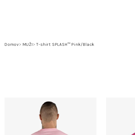
Prejsť
na
obsah
Domov
MUŽI
T-shirt SPLASH™ Pink/Black