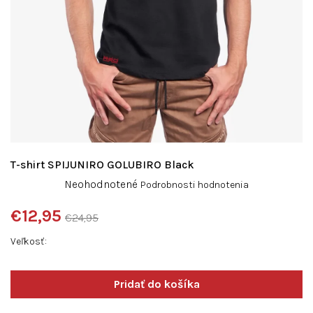
T-shirt SPIJUNIRO GOLUBIRO Black
Priemerné
Neohodnotené
Podrobnosti hodnotenia
hodnotenie
produktu
€12,95
€24,95
je
Jednotková
0,0
Veľkosť
cena:
z
5
hviezdičiek.