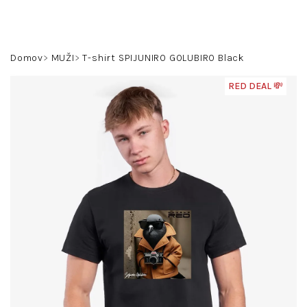
Prejsť
na
obsah
Hľadať
Prihlásenie
Nákupný
Domov
MUŽI
T-shirt SPIJUNIRO GOLUBIRO Black
košík
RED DEAL 💸