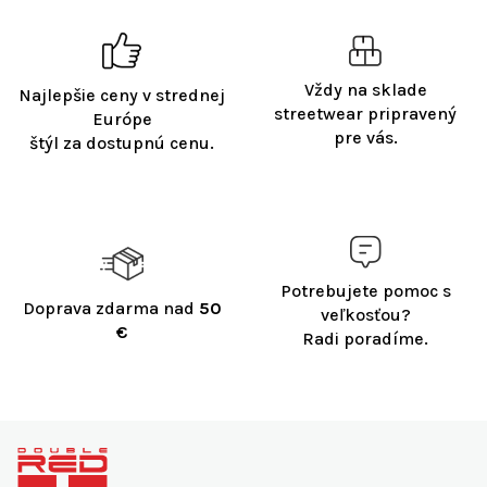
Vždy na sklade
Najlepšie ceny v strednej
streetwear pripravený
Európe
pre vás.
štýl za dostupnú cenu.
Potrebujete pomoc s
Doprava zdarma nad
50
veľkosťou?
€
Radi poradíme.
Z
á
p