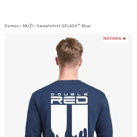
Prejsť
na
obsah
Hľadať
Prihlásenie
Nákupný
Domov
MUŽI
Sweatshirt SPLASH™ Blue
košík
NOVINKA 🔥