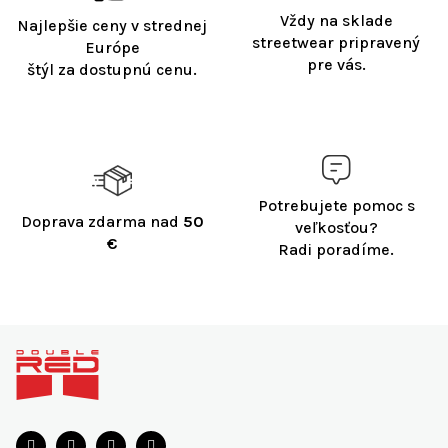
Vždy na sklade
Najlepšie ceny v strednej
streetwear pripravený
Európe
pre vás.
štýl za dostupnú cenu.
Potrebujete pomoc s
Doprava zdarma nad
50
veľkosťou?
€
Radi poradíme.
Z
á
p
ä
t