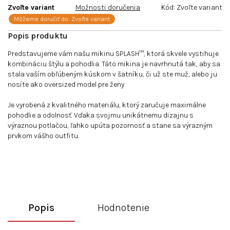
Zvoľte variant
Možnosti doručenia
Kód:
Zvoľte variant
Môžeme doručiť do:
Zvoľte variant
Predstavujeme vám našu mikinu SPLASH™, ktorá skvele vystihuje
kombináciu štýlu a pohodlia. Táto mikina je navrhnutá tak, aby sa
stala vaším obľúbeným kúskom v šatníku, či už ste muž, alebo ju
nosíte ako oversized model pre ženy.
Je vyrobená z kvalitného materiálu, ktorý zaručuje maximálne
pohodlie a odolnosť. Vďaka svojmu unikátnemu dizajnu s
výraznou potlačou, ľahko upúta pozornosť a stane sa výrazným
prvkom vášho outfitu.
Popis
Hodnotenie