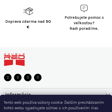
Potrebujete pomoc s
Doprava zdarma nad
50
veľkosťou?
€
Radi poradíme.
Z
á
p
ä
t
i
e
Informácie
Tento web používa súbory cookie. Ďalším prechádzaním
Doprava a platba
Všetko o nákupe
tohto webu vyjadrujete súhlas s ich používaním. Viac