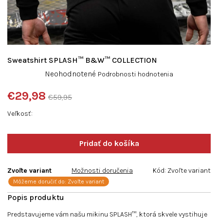
Sweatshirt SPLASH™ B&W™ COLLECTION
Priemerné
Neohodnotené
Podrobnosti hodnotenia
hodnotenie
produktu
€29,98
€59,95
je
Jednotková
0,0
Veľkosť
cena:
z
5
hviezdičiek.
Zvoľte variant
Možnosti doručenia
Kód:
Zvoľte variant
Môžeme doručiť do:
Zvoľte variant
Predstavujeme vám našu mikinu SPLASH™, ktorá skvele vystihuje