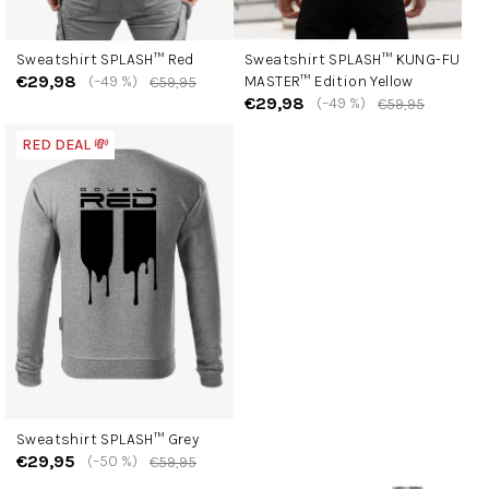
Sweatshirt SPLASH™ Red
Sweatshirt SPLASH™ KUNG-FU
€29,98
(–49 %)
MASTER™ Edition Yellow
€59,95
€29,98
(–49 %)
€59,95
RED DEAL 💸
Sweatshirt SPLASH™ Grey
€29,95
(–50 %)
€59,95