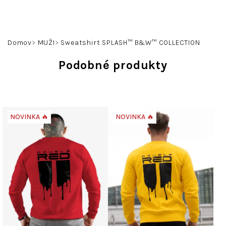
Prejsť
na
obsah
Hľadať
Prihlásenie
Nákupný
Domov
MUŽI
Sweatshirt SPLASH™ B&W™ COLLECTION
košík
Podobné produkty
NOVINKA 🔥
NOVINKA 🔥