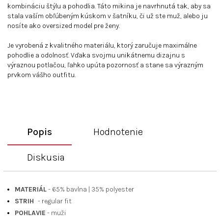
kombináciu štýlu a pohodlia. Táto mikina je navrhnutá tak, aby sa
stala vaším obľúbeným kúskom v šatníku, či už ste muž, alebo ju
nosíte ako oversized model pre ženy.
Je vyrobená z kvalitného materiálu, ktorý zaručuje maximálne
pohodlie a odolnosť. Vďaka svojmu unikátnemu dizajnu s
výraznou potlačou, ľahko upúta pozornosť a stane sa výrazným
prvkom vášho outfitu.
Popis
Hodnotenie
Diskusia
MATERIÁL
- 65% bavlna
|
35% polyester
STRIH
- regular fit
POHLAVIE
- muži