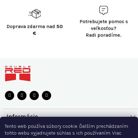
Potrebujete pomoc s
Doprava zdarma nad
50
veľkosťou?
€
Radi poradíme.
Z
á
p
ä
t
i
e
Informácie
Tento web používa súbory cookie. Ďalším prechádzaním
Doprava a platba
Všetko o nákupe
tohto webu vyjadrujete súhlas s ich používaním. Viac