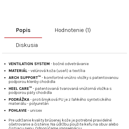
Popis
Hodnotenie (1)
Diskusia
VENTILATION SYSTEM
- bočné odvetrávanie
MATERIÁL
- velúrová koža (useň) a textília
ARCH SUPPORT™
- komfortné vnútro vložky s patentovanou
podporou klenby chodidla
HEEL CARE™
- patentovaná tvarovaná vnútorná vložka s
podporou päty chodidla
PODRÁŽKA
- protišmyková PU je z ľahkého syntetického
materiálu - polyuretán
POHLAVIE
- unisex
Pre udržanie kvality brúsenej kože je potrebné pravidelné
ošetrovanie a čistenie. Na údržbu použite kefu na obuv alebo
čistiacu penu. Odporúčame impregnáciu.