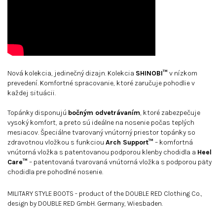
Nová kolekcia, jedinečný dizajn. Kolekcia
SHINOBI™
v nízkom
prevedení. Komfortné spracovanie, ktoré zaručuje pohodlie v
každej situácii.
Topánky disponujú
bočným odvetrávaním
, ktoré zabezpečuje
vysoký komfort, a preto sú ideálne na nosenie počas teplých
mesiacov. Špeciálne tvarovaný vnútorný priestor topánky so
zdravotnou vložkou s funkciou
Arch Support™
– komfortná
vnútorná vložka s patentovanou podporou klenby chodidla a
Heel
Care™
– patentovaná tvarovaná vnútorná vložka s podporou päty
chodidla pre pohodlné nosenie.
MILITARY STYLE BOOTS - product of the DOUBLE RED Clothing Co.,
design by DOUBLE RED GmbH. Germany, Wiesbaden.