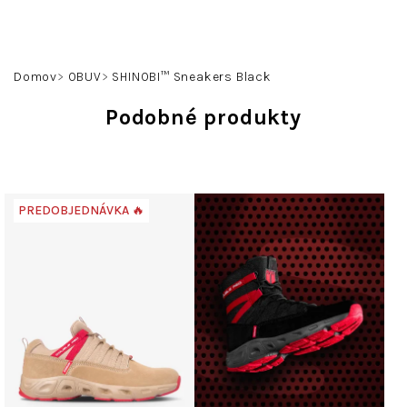
Prejsť
na
obsah
Hľadať
Prihlásenie
Nákupný
Domov
OBUV
SHINOBI™ Sneakers Black
košík
Podobné produkty
PREDOBJEDNÁVKA 🔥