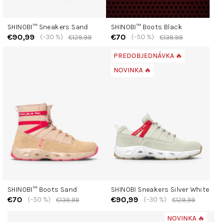
SHINOBI™ Sneakers Sand
SHINOBI™ Boots Black
€90,99
€70
(–30 %)
(–50 %)
€129,99
€139,99
PREDOBJEDNÁVKA 🔥
NOVINKA 🔥
SHINOBI™ Boots Sand
SHINOBI Sneakers Silver White
€70
€90,99
(–50 %)
(–30 %)
€139,99
€129,99
NOVINKA 🔥