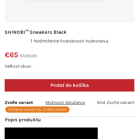
SHINOBI™ Sneakers Black
Priemerné
1 hodnotenie
Podrobnosti hodnotenia
hodnotenie
produktu
€65
€129,99
je
Jednotková
5,0
Veľkosť obuvi
cena:
z
5
hviezdičiek.
Zvoľte variant
Možnosti doručenia
Kód:
Zvoľte variant
Môžeme doručiť do:
Zvoľte variant