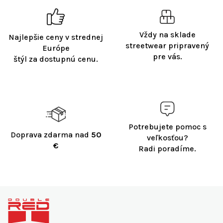
Vždy na sklade
Najlepšie ceny v strednej
streetwear pripravený
Európe
pre vás.
štýl za dostupnú cenu.
Potrebujete pomoc s
Doprava zdarma nad
50
veľkosťou?
€
Radi poradíme.
Z
á
p