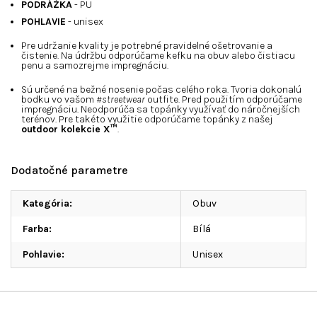
PODRÁŽKA
- PU
POHLAVIE
- unisex
Pre udržanie kvality je potrebné pravidelné ošetrovanie a
čistenie. Na údržbu odporúčame kefku na obuv alebo čistiacu
penu a samozrejme impregnáciu.
Sú určené na bežné nosenie počas celého roka. Tvoria dokonalú
bodku vo vašom
#streetwear
outfite. Pred použitím odporúčame
impregnáciu. Neodporúča sa topánky využívať do náročnejších
terénov. Pre takéto využitie odporúčame topánky z našej
outdoor kolekcie X™
.
Dodatočné parametre
Kategória
:
Obuv
Farba
:
Bílá
Pohlavie
:
Unisex