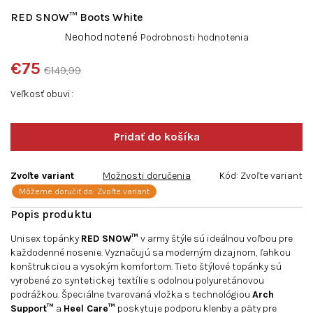
RED SNOW™ Boots White
Priemerné
Neohodnotené
Podrobnosti hodnotenia
hodnotenie
produktu
€75
€149,99
je
Jednotková
0,0
Veľkosť obuvi
cena:
z
5
hviezdičiek.
Zvoľte variant
Možnosti doručenia
Kód:
Zvoľte variant
Môžeme doručiť do:
Zvoľte variant
Unisex topánky
RED SNOW™
v army štýle sú ideálnou voľbou pre
každodenné nosenie. Vyznačujú sa moderným dizajnom, ľahkou
konštrukciou a vysokým komfortom. Tieto štýlové topánky sú
vyrobené zo syntetickej textílie s odolnou polyuretánovou
podrážkou. Špeciálne tvarovaná vložka s technológiou
Arch
Support™
a
Heel Care™
poskytuje podporu klenby a päty pre