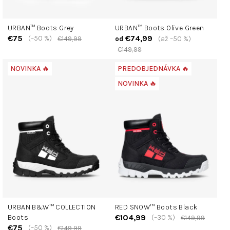
URBAN™ Boots Grey
URBAN™ Boots Olive Green
€75
€74,99
(–50 %)
€149,99
(až –50 %)
od
€149,99
NOVINKA 🔥
PREDOBJEDNÁVKA 🔥
NOVINKA 🔥
URBAN B&W™ COLLECTION
RED SNOW™ Boots Black
€104,99
Boots
(–30 %)
€149,99
€75
(–50 %)
€149,99