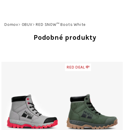
Prejsť
na
obsah
Hľadať
Prihlásenie
Nákupný
Domov
OBUV
RED SNOW™ Boots White
košík
Podobné produkty
RED DEAL 💸