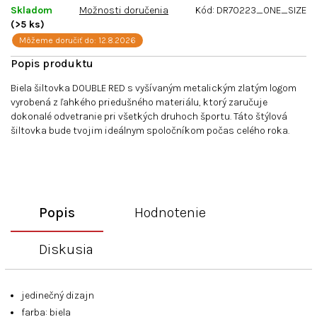
Skladom
Možnosti doručenia
Kód:
DR70223_ONE_SIZE
(>5 ks)
Môžeme doručiť do:
12.8.2026
Biela šiltovka DOUBLE RED s vyšívaným metalickým zlatým logom
vyrobená z ľahkého priedušného materiálu, ktorý zaručuje
dokonalé odvetranie pri všetkých druhoch športu. Táto štýlová
šiltovka bude tvojim ideálnym spoločníkom počas celého roka.
Popis
Hodnotenie
Diskusia
jedinečný dizajn
farba: biela