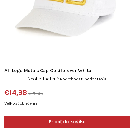
All Logo Metals Cap Goldforever White
Priemerné
Neohodnotené
Podrobnosti hodnotenia
hodnotenie
produktu
€14,98
€29,95
je
Jednotková
0,0
Veľkosť oblečenia
cena:
z
5
hviezdičiek.