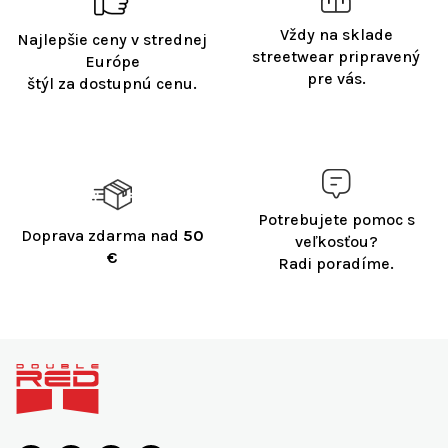
Vždy na sklade
Najlepšie ceny v strednej
streetwear pripravený
Európe
pre vás.
štýl za dostupnú cenu.
Potrebujete pomoc s
Doprava zdarma nad
50
veľkosťou?
€
Radi poradíme.
Z
á
p
ä
t