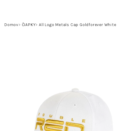
Prejsť
na
obsah
Hľadať
Prihlásenie
Nákupný
Domov
ČIAPKY
All Logo Metals Cap Goldforever White
košík