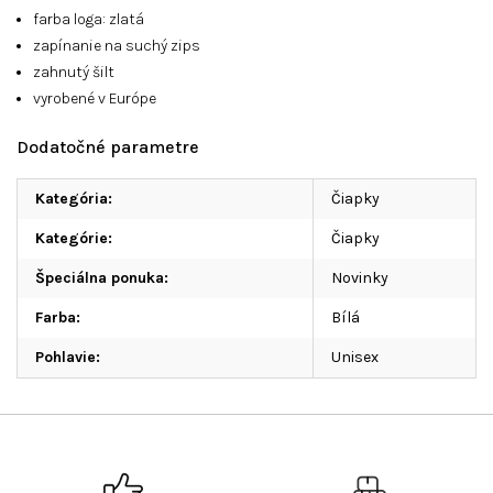
farba loga: zlatá
zapínanie na suchý zips
zahnutý šilt
vyrobené v Európe
Dodatočné parametre
Kategória
:
Čiapky
Kategórie
:
Čiapky
Špeciálna ponuka
:
Novinky
Farba
:
Bílá
Pohlavie
:
Unisex