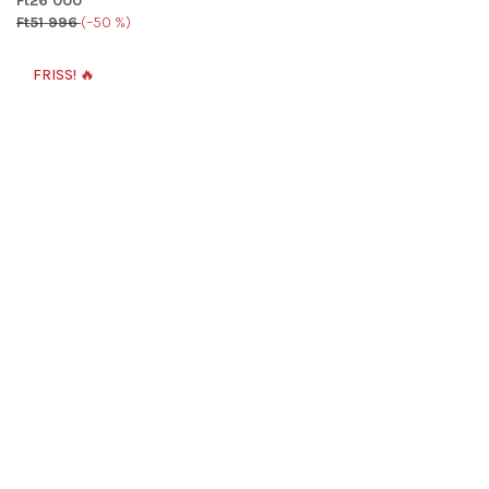
Ft26 000
Ft51 996
(–50 %)
FRISS! 🔥