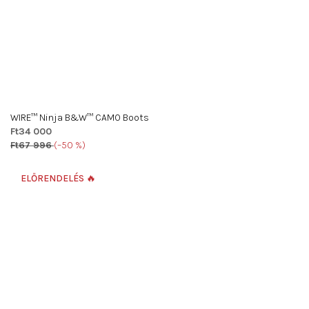
WIRE™ Ninja B&W™ CAMO Boots
Ft34 000
Ft67 996
(–50 %)
ELŐRENDELÉS 🔥