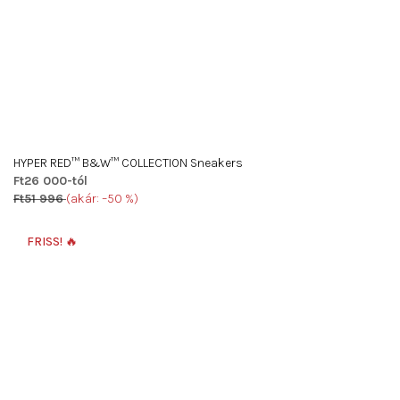
HYPER RED™ B&W™ COLLECTION Sneakers
Ft26 000-tól
Ft51 996
(akár: –50 %)
FRISS! 🔥