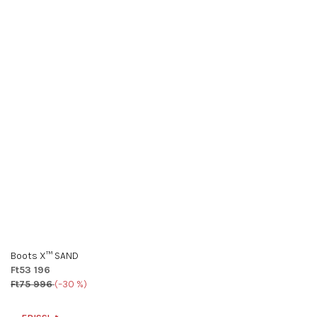
Boots X™ SAND
Ft53 196
Ft75 996
(–30 %)
A
termék