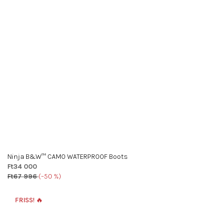
Ninja B&W™ CAMO WATERPROOF Boots
Ft34 000
Ft67 996
(–50 %)
FRISS! 🔥