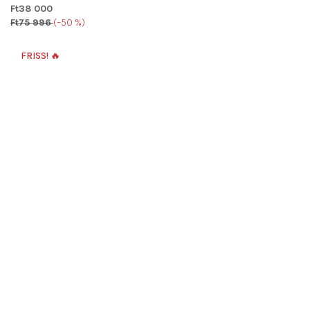
Ft38 000
Ft75 996
(–50 %)
A
termék
FRISS! 🔥
átlagos
értékelése
5-
ből
5,0
csillag.