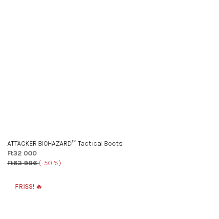
ATTACKER BIOHAZARD™ Tactical Boots
Ft32 000
Ft63 996
(–50 %)
A
termék
FRISS! 🔥
átlagos
értékelése
5-