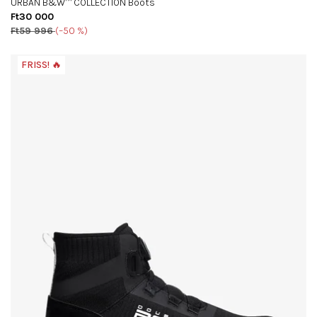
URBAN B&W™ COLLECTION Boots
Ft30 000
Ft59 996
(–50 %)
FRISS! 🔥