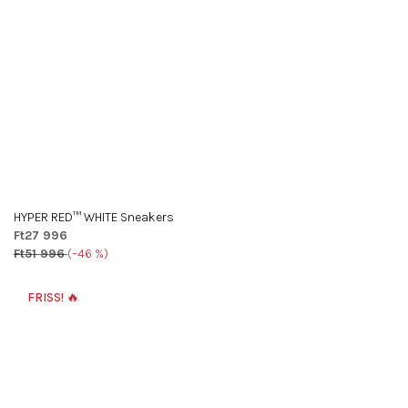
HYPER RED™ WHITE Sneakers
Ft27 996
Ft51 996
(–46 %)
FRISS! 🔥