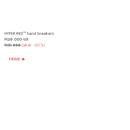
HYPER RED™ Sand Sneakers
Ft26 000-tól
Ft51 996
(akár: –50 %)
FRISS! 🔥