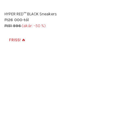
HYPER RED™ BLACK Sneakers
Ft26 000-tól
Ft51 996
(akár: –50 %)
A
termék
FRISS! 🔥
átlagos
értékelése
5-
ből
5,0
csillag.