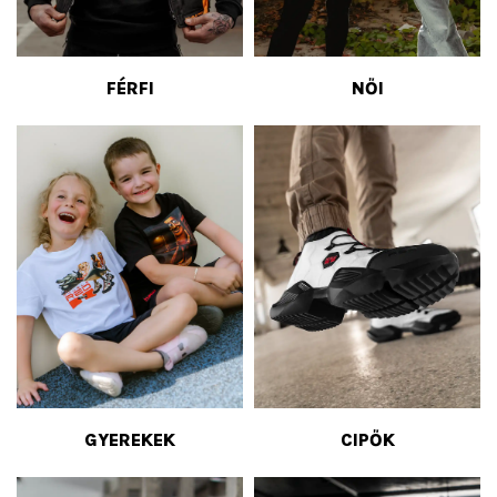
FÉRFI
NŐI
GYEREKEK
CIPŐK