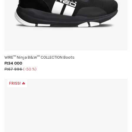
WIRE™ Ninja B&W™ COLLECTION Boots
Ft34 000
Ft67 996
(–50 %)
FRISS! 🔥