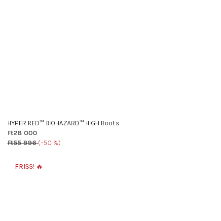
HYPER RED™ BIOHAZARD™ HIGH Boots
Ft28 000
Ft55 996
(–50 %)
FRISS! 🔥