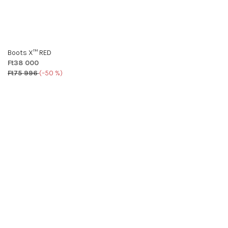
Boots X™ RED
Ft38 000
Ft75 996
(–50 %)
A
termék
átlagos
értékelése
5-
ből
5,0
csillag.