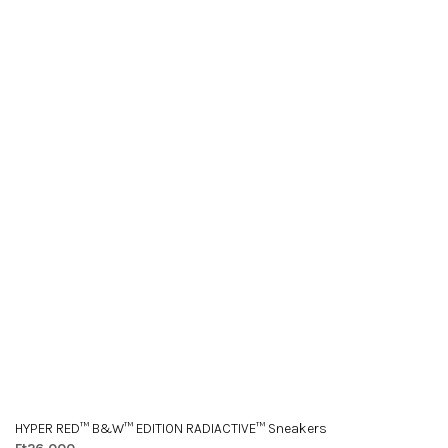
HYPER RED™ B&W™ EDITION RADIACTIVE™ Sneakers