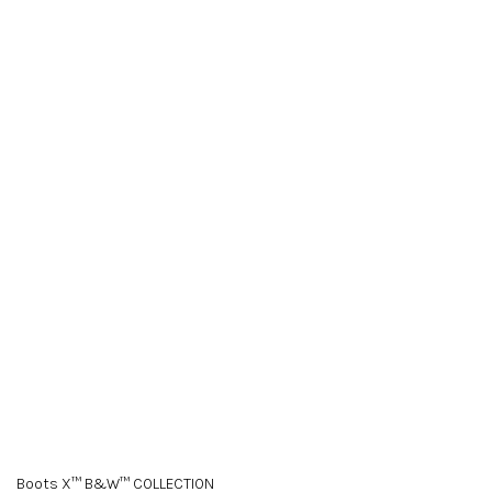
Boots X™ B&W™ COLLECTION