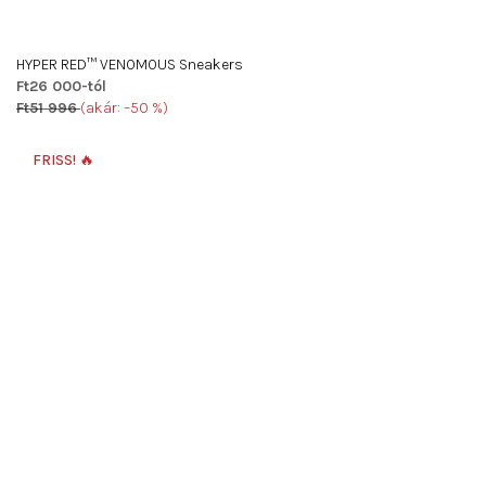
HYPER RED™ VENOMOUS Sneakers
Ft26 000-tól
Ft51 996
(akár: –50 %)
A
termék
FRISS! 🔥
átlagos
értékelése
5-
ből
5,0
csillag.