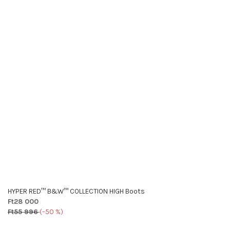
HYPER RED™ B&W™ COLLECTION HIGH Boots
Ft28 000
Ft55 996
(–50 %)