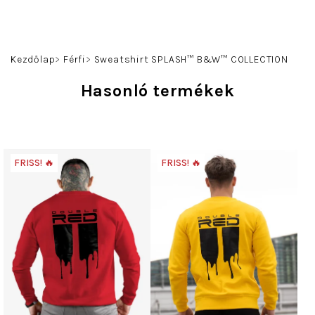
Ugrás
a
fő
Keresés
Bejelentkezés
Kosár
tartalomhoz
Kezdőlap
Férfi
Sweatshirt SPLASH™ B&W™ COLLECTION
Hasonló termékek
FRISS! 🔥
FRISS! 🔥