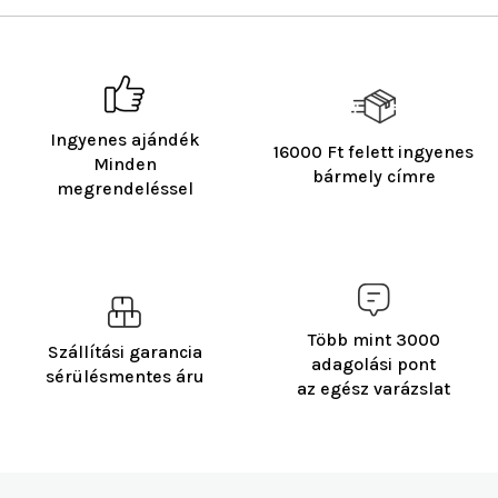
Ingyenes ajándék
16000 Ft felett ingyenes
Minden
bármely címre
megrendeléssel
Több mint 3000
Szállítási garancia
adagolási pont
sérülésmentes áru
az egész varázslat
L