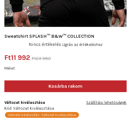
Sweatshirt SPLASH™ B&W™ COLLECTION
A
Nincs értékelés
Ugrás az értékeléshez
termék
átlagos
Ft11 992
Ft23 980
értékelése
Egységár:
5-
Méret
ből
0,0
csillag.
Változat kiválasztása
Szállítási lehetőségek
Kód:
Változat kiválasztása
Várható kézbesítés:
Változat kiválasztása