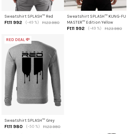
Sweatshirt SPLASH™ Red
Sweatshirt SPLASH™ KUNG-FU
Ft11 992
(–49 %)
MASTER™ Edition Yellow
Ft23 980
Ft11 992
(–49 %)
Ft23 980
RED DEAL 💸
Sweatshirt SPLASH™ Grey
Ft11 980
(–50 %)
Ft23 980