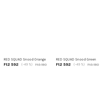
RED SQUAD Snood Orange
RED SQUAD Snood Green
Ft2 592
Ft2 592
(–49 %)
(–49 %)
Ft5 180
Ft5 180