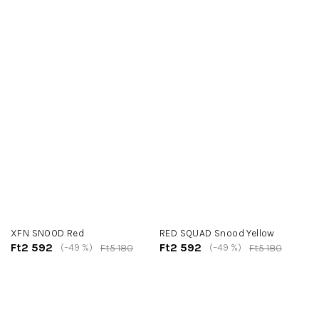
XFN SNOOD Red
RED SQUAD Snood Yellow
Ft2 592
Ft2 592
(–49 %)
(–49 %)
Ft5 180
Ft5 180