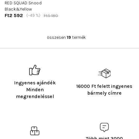
RED SQUAD Snood
Black&Yellow
Ft2 592
(–49 %)
Ft5 180
összesen
19
termék
L
i
s
t
a
i
r
Ingyenes ajándék
á
16000 Ft felett ingyenes
n
Minden
bármely címre
y
megrendeléssel
í
t
á
s
e
l
Több mint 3000