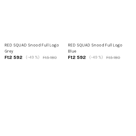
RED SQUAD Snood Full Logo
RED SQUAD Snood Full Logo
Grey
Blue
Ft2 592
Ft2 592
(–49 %)
(–49 %)
Ft5 180
Ft5 180