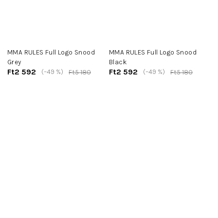
MMA RULES Full Logo Snood
MMA RULES Full Logo Snood
Grey
Black
Ft2 592
Ft2 592
(–49 %)
(–49 %)
Ft5 180
Ft5 180