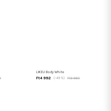
LIKEU Body White
Ft4 992
(–49 %)
0
Ft9 980