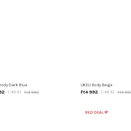
Body Dark Blue
LIKEU Body Beige
92
Ft4 992
(–49 %)
(–49 %)
Ft9 980
Ft9 98
RED DEAL 💸