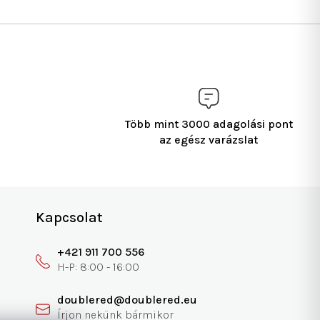
Több mint 3000 adagolási pont
az egész varázslat
Kapcsolat
+421 911 700 556
doublered@doublered.eu