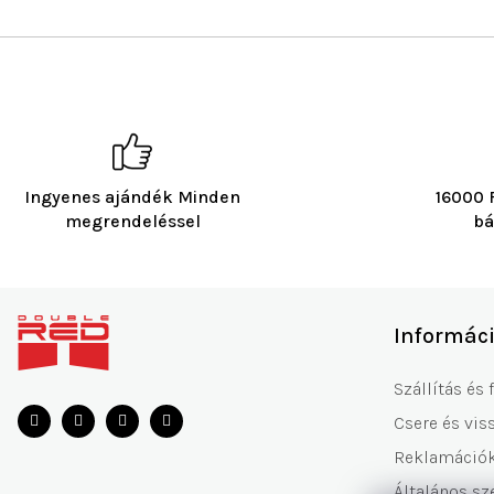
Ingyenes ajándék Minden
16000 F
megrendeléssel
bá
L
á
Informác
b
l
Szállítás és 
é
Csere és vis
c
Reklamáció
Általános sz