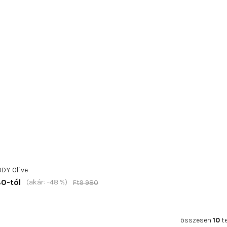
DY Olive
80-tól
(akár: –48 %)
Ft9 980
összesen
10
t
L