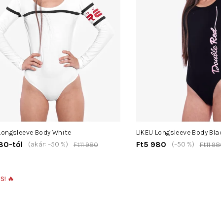
Longsleeve Body White
LIKEU Longsleeve Body Bla
80-tól
Ft5 980
(akár: –50 %)
(–50 %)
Ft11 980
Ft11 9
S! 🔥