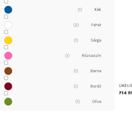
1
2
1
1
1
LIKEU 
1
Ft4 9
1