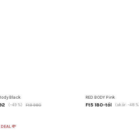
Body Black
RED BODY Pink
92
Ft5 180-tól
(–49 %)
(akár: –48 %
Ft9 980
 DEAL 💸