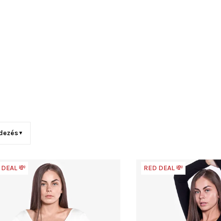
dezés
▼
 DEAL 💸
RED DEAL 💸