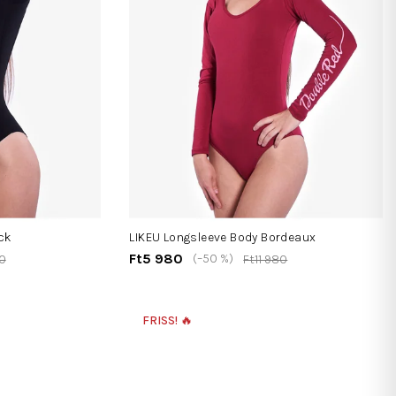
ck
LIKEU Longsleeve Body Bordeaux
Ft5 980
(–50 %)
80
Ft11 980
FRISS! 🔥