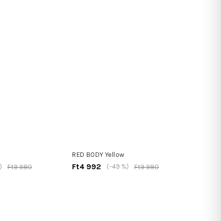
RED BODY Yellow
Ft4 992
)
(–49 %)
Ft9 980
Ft9 980