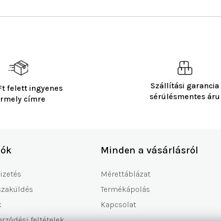
i
s
t
a
i
r
á
n
y
Szállítási garancia
t felett ingyenes
í
sérülésmentes áru
rmely címre
t
á
s
e
l
iók
Minden a vásárlásról
e
m
fizetés
Mérettáblázat
e
i
szaküldés
Termékápolás
k
Kapcsolat
erződési feltételek