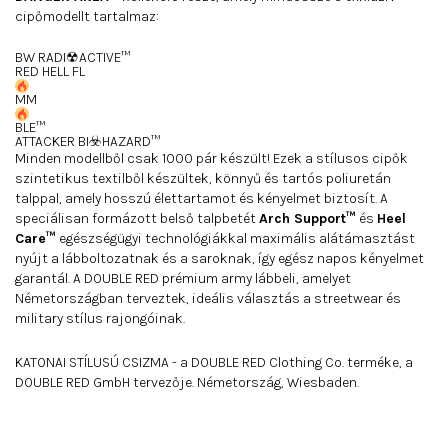
cipőmodellt tartalmaz:
BW RADI☢ACTIVE™
RED HELL FL
MM
BLE™
ATTACKER BI☣️HAZARD™
Minden modellből csak 1000 pár készült! Ezek a stílusos cipők
szintetikus textilből készültek, könnyű és tartós poliuretán
talppal, amely hosszú élettartamot és kényelmet biztosít. A
speciálisan formázott belső talpbetét
Arch Support™
és
Heel
Care™
egészségügyi technológiákkal maximális alátámasztást
nyújt a lábboltozatnak és a saroknak, így egész napos kényelmet
garantál. A DOUBLE RED prémium army lábbeli, amelyet
Németországban terveztek, ideális választás a streetwear és
military stílus rajongóinak.
KATONAI STÍLUSÚ CSIZMA - a DOUBLE RED Clothing Co. terméke, a
DOUBLE RED GmbH tervezője. Németország, Wiesbaden.