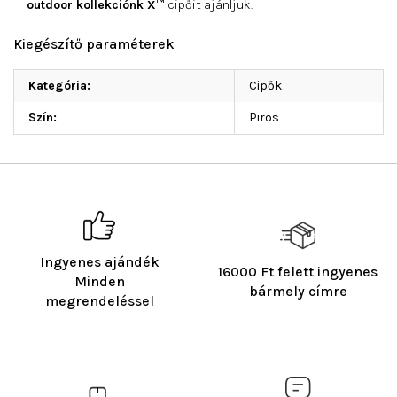
outdoor kollekciónk X™
cipőit ajánljuk.
Kiegészítő paraméterek
Kategória
:
Cipők
Szín
:
Piros
Ingyenes ajándék
16000 Ft felett ingyenes
Minden
bármely címre
megrendeléssel