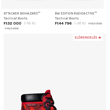
ATTACKER BIOHAZARD™
BW EDITION RADIOACTIVE™
Tactical Boots
Tactical Boots
Ft32 000
Ft44 796
(–50 %)
(–30 %)
Ft63 996
Ft63 996
ELŐRENDELÉS 🔥