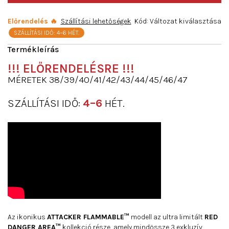
Előrendelés 🔥
Szállítási lehetőségek
Kód:
Változat kiválasztása
SZÁLLÍTÁSI IDŐ: 4–6 HÉT.
!!!
ELŐRENDELÉSRE
!!!
MÉRETEK 38/39/40/41/42/43/44/45/46/47
SZÁLLÍTÁSI IDŐ:
4–6
HÉT.
Az ikonikus
ATTACKER FLAMMABLE™
modell az ultra limitált
RED
DANGER AREA™
kollekció része, amely mindössze 3 exkluzív