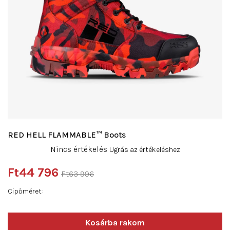
RED HELL FLAMMABLE™ Boots
A
Nincs értékelés
Ugrás az értékeléshez
termék
átlagos
Ft44 796
Ft63 996
értékelése
Egységár:
5-
Cipőméret
ből
0,0
csillag.