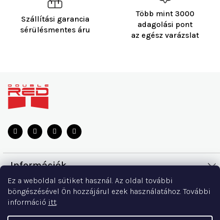
Több mint 3000
Szállítási garancia
adagolási pont
sérülésmentes áru
az egész varázslat
L
á
b
l
é
c
Információk
Ez a weboldal sütiket használ. Az oldal további
Szállítás és fizetés
Minden a vásárlásról
böngészésével Ön hozzájárul ezek használatához. További
információ
itt
.
Csere és visszaküldés
Mérettáblázat
Kapcsolat
Reklamációk