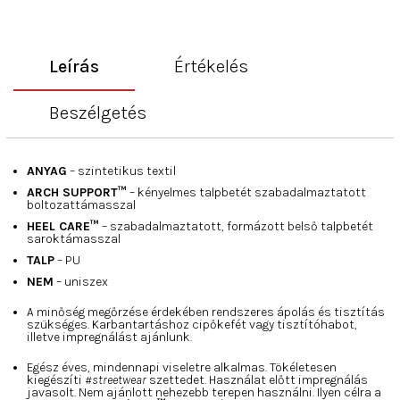
Leírás
Értékelés
Beszélgetés
ANYAG
– szintetikus textil
ARCH SUPPORT™
– kényelmes talpbetét szabadalmaztatott
boltozattámasszal
HEEL CARE™
– szabadalmaztatott, formázott belső talpbetét
saroktámasszal
TALP
– PU
NEM
– uniszex
A minőség megőrzése érdekében rendszeres ápolás és tisztítás
szükséges. Karbantartáshoz cipőkefét vagy tisztítóhabot,
illetve impregnálást ajánlunk.
Egész éves, mindennapi viseletre alkalmas. Tökéletesen
kiegészíti
#streetwear
szettedet. Használat előtt impregnálás
javasolt. Nem ajánlott nehezebb terepen használni. Ilyen célra a