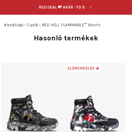
Ugrás
RED DEAL 💸 AKÁR -70 %
a
fő
Keresés
Bejelentkezés
Kosár
tartalomhoz
Kezdőlap
Cipők
RED HELL FLAMMABLE™ Boots
Hasonló termékek
ELŐRENDELÉS 🔥