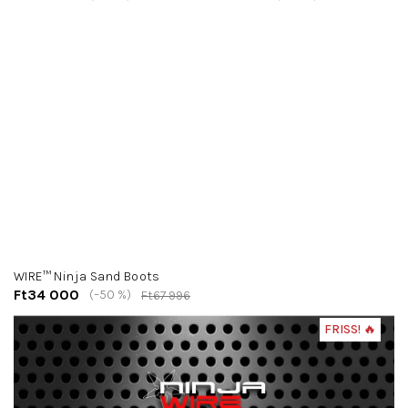
WIRE™ Ninja Sand Boots
Ft34 000
(–50 %)
Ft67 996
FRISS! 🔥