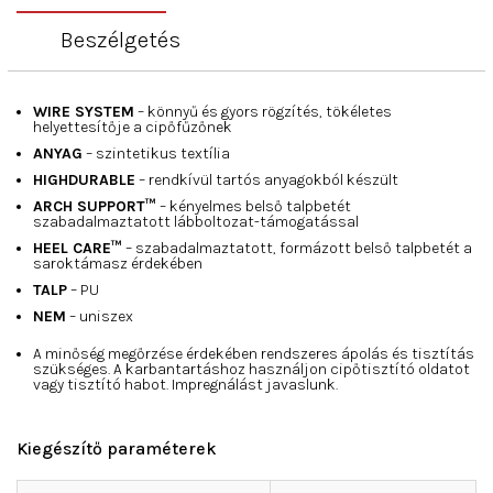
Beszélgetés
WIRE SYSTEM
– könnyű és gyors rögzítés, tökéletes
helyettesítője a cipőfűzőnek
ANYAG
– szintetikus textília
HIGHDURABLE
– rendkívül tartós anyagokból készült
ARCH SUPPORT™
– kényelmes belső talpbetét
szabadalmaztatott lábboltozat-támogatással
HEEL CARE™
– szabadalmaztatott, formázott belső talpbetét a
saroktámasz érdekében
TALP
– PU
NEM
– uniszex
A minőség megőrzése érdekében rendszeres ápolás és tisztítás
szükséges. A karbantartáshoz használjon cipőtisztító oldatot
vagy tisztító habot. Impregnálást javaslunk.
Kiegészítő paraméterek