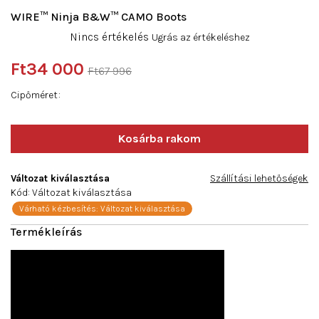
WIRE™ Ninja B&W™ CAMO Boots
A
Nincs értékelés
Ugrás az értékeléshez
termék
átlagos
Ft34 000
Ft67 996
értékelése
Egységár:
5-
Cipőméret
ből
0,0
csillag.
Változat kiválasztása
Szállítási lehetőségek
Kód:
Változat kiválasztása
Várható kézbesítés:
Változat kiválasztása