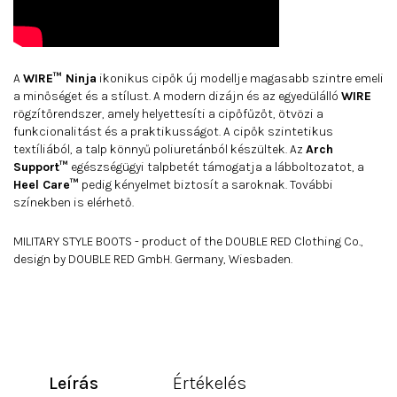
A
WIRE™ Ninja
ikonikus cipők új modellje magasabb szintre emeli
a minőséget és a stílust. A modern dizájn és az egyedülálló
WIRE
rögzítőrendszer, amely helyettesíti a cipőfűzőt, ötvözi a
funkcionalitást és a praktikusságot. A cipők szintetikus
textíliából, a talp könnyű poliuretánból készültek. Az
Arch
Support™
egészségügyi talpbetét támogatja a lábboltozatot, a
Heel Care™
pedig kényelmet biztosít a saroknak. További
színekben is elérhető.
MILITARY STYLE BOOTS - product of the DOUBLE RED Clothing Co.,
design by DOUBLE RED GmbH. Germany, Wiesbaden.
Leírás
Értékelés