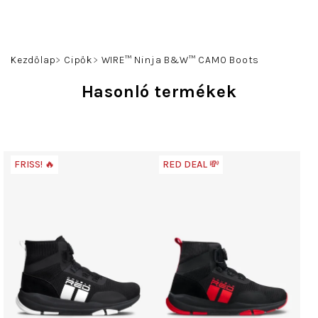
Ugrás
a
fő
Keresés
Bejelentkezés
Kosár
tartalomhoz
Kezdőlap
Cipők
WIRE™ Ninja B&W™ CAMO Boots
Hasonló termékek
FRISS! 🔥
RED DEAL 💸