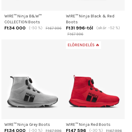
WIRE™ Ninja B&W™
WIRE™ Ninja Black & Red
COLLECTION Boots
Boots
Ft34 000
Ft31 996-tól
(–50 %)
(akár: –52 %)
Ft67 996
Ft67 996
ELŐRENDELÉS 🔥
WIRE™ Ninja Grey Boots
WIRE™ Ninja Red Boots
Ft34 000
Ft47 596
(–50 %)
(–30 %)
Ft67 996
Ft67 996