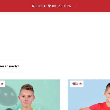
RED DEAL 💸 BIS ZU 70 %
ieren nach
▼
 🔥
NEU 🔥