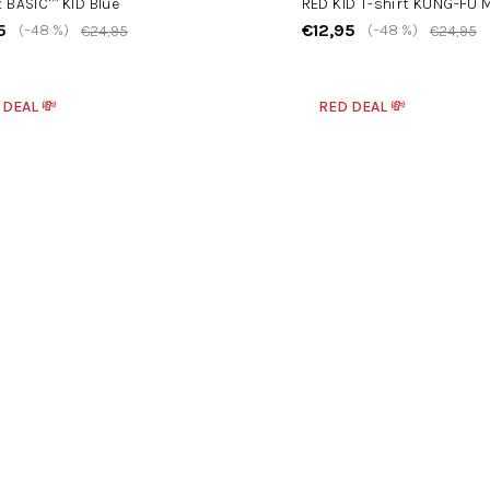
t BASIC™ KID Blue
RED KID T-shirt KUNG-FU 
5
€12,95
(–48 %)
(–48 %)
€24,95
€24,95
 DEAL 💸
RED DEAL 💸