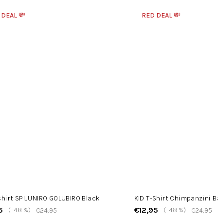
 DEAL 💸
RED DEAL 💸
shirt SPIJUNIRO GOLUBIRO Black
KID T-Shirt Chimpanzini B
5
€12,95
(–48 %)
(–48 %)
€24,95
€24,95