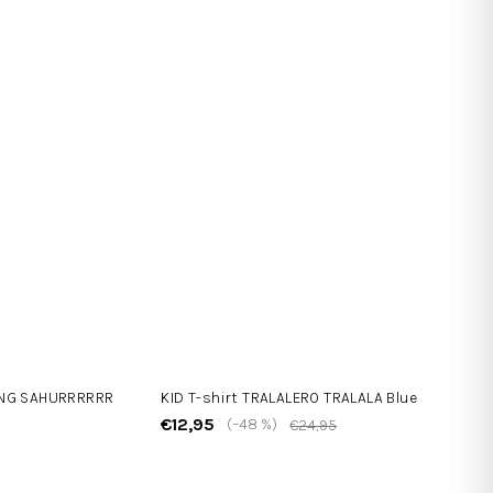
UNG SAHURRRRRR
KID T-shirt TRALALERO TRALALA Blue
€12,95
(–48 %)
€24,95