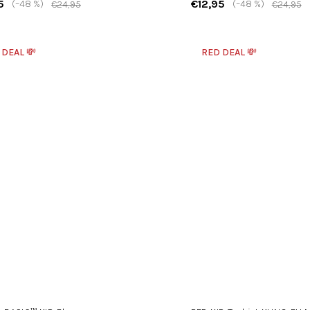
5
€12,95
(–48 %)
(–48 %)
€24,95
€24,95
 DEAL 💸
RED DEAL 💸