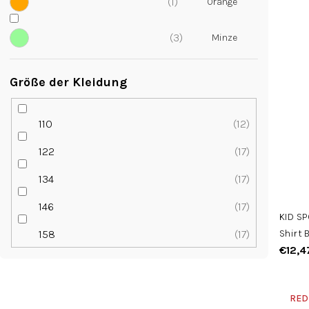
1
3
Größe der Kleidung
110
12
122
17
134
17
146
17
KID S
158
17
Shirt 
€12,4
RED