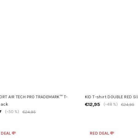
PORT AIR TECH PRO TRADEMARK™ T-
KID T-shirt DOUBLE RED S
€12,95
Back
(–48 %)
€24,95
7
(–50 %)
€24,95
 DEAL 💸
RED DEAL 💸