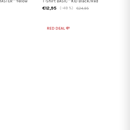
MASTER™ Yellow
T-Shirt BASIC™ KID Black/Red
€12,95
(–48 %)
€24,95
RED DEAL 💸