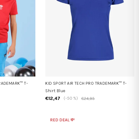
TRADEMARK™ T-
KID SPORT AIR TECH PRO TRADEMARK™ T-
Shirt Blue
€12,47
(–50 %)
€24,95
RED DEAL 💸