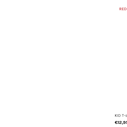
RED
KID T-
€12,9