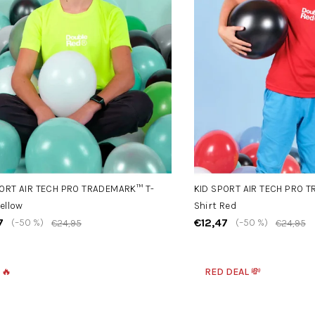
PORT AIR TECH PRO TRADEMARK™ T-
KID SPORT AIR TECH PRO 
Yellow
Shirt Red
7
€12,47
(–50 %)
(–50 %)
€24,95
€24,95
 🔥
RED DEAL 💸