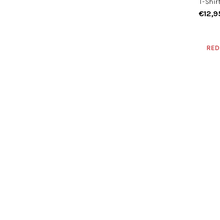
T-Shir
€12,9
RED