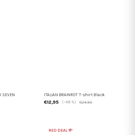
IX SEVEN
ITALIAN BRAINROT T-shirt Black
€12,95
(–48 %)
€24,95
RED DEAL 💸