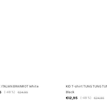
t ITALIAN BRAINROT White
KID T-shirt TUNG TUNG T
5
(–48 %)
Black
€24,95
€12,95
(–48 %)
€24,95