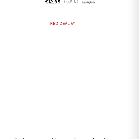
€12,95
(–48 %)
€24,95
RED DEAL 💸