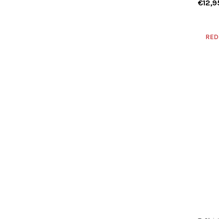
€12,9
RED