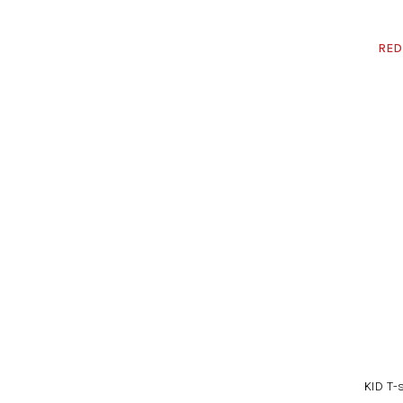
RED
KID T