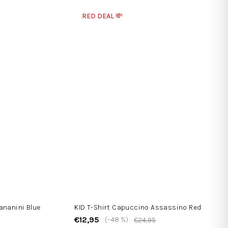
RED DEAL 💸
ananini Blue
KID T-Shirt Capuccino Assassino Red
€12,95
(–48 %)
€24,95