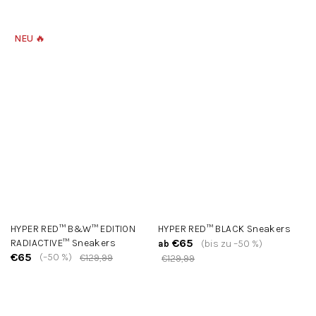
NEU 🔥
HYPER RED™ B&W™ EDITION
HYPER RED™ BLACK Sneakers
€65
RADIACTIVE™ Sneakers
(bis zu –50 %)
ab
€65
(–50 %)
€129,99
€129,99