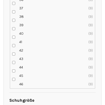
37
9
38
9
39
9
40
9
41
9
42
9
43
9
44
9
45
9
46
9
Schuhgröße