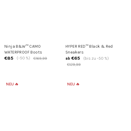
Ninja B&W™ CAMO
HYPER RED™ Black & Red
WATERPROOF Boots
Sneakers
€85
€65
(–50 %)
€169,99
(bis zu –50 %)
ab
€129,99
NEU 🔥
NEU 🔥