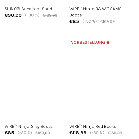
SHINOBI Sneakers Sand
WIRE™ Ninja B&W™ CAMO
€90,99
(–30 %)
Boots
€129,99
€85
(–50 %)
€169,99
VORBESTELLUNG 🔥
WIRE™ Ninja Grey Boots
WIRE™ Ninja Red Boots
€85
€118,99
(–50 %)
(–30 %)
€169,99
€169,99