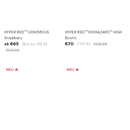
HYPER RED™ VENOMOUS
HYPER RED™ BIOHAZARD™ HIGH
Sneakers
Boots
€65
€70
(–50 %)
(bis zu –50 %)
€139,99
ab
€129,99
NEU 🔥
NEU 🔥