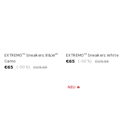
EXTREMO™ Sneakers B&W™
EXTREMO™ Sneakers White
€65
Camo
(–50 %)
€129,99
€65
(–50 %)
€129,99
NEU 🔥