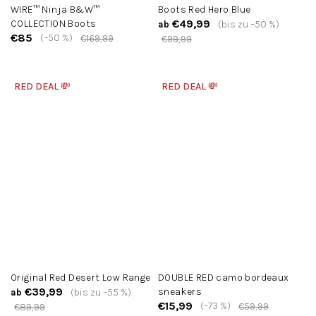
WIRE™ Ninja B&W™
Boots Red Hero Blue
€49,99
COLLECTION Boots
(bis zu –50 %)
ab
€85
(–50 %)
€169,99
€99,99
RED DEAL 💸
RED DEAL 💸
Original Red Desert Low Range
DOUBLE RED camo bordeaux
€39,99
sneakers
(bis zu –55 %)
ab
€15,99
(–73 %)
€59,99
€89,99