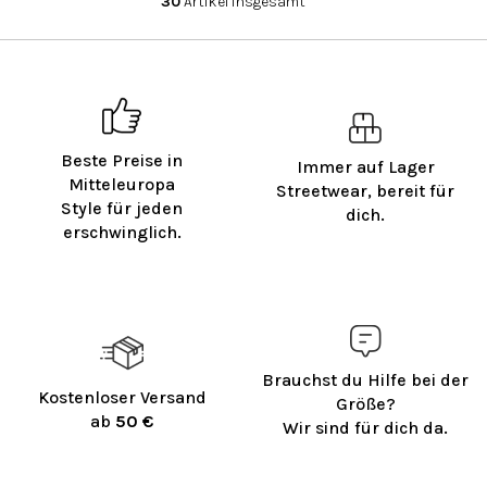
30
Artikel insgesamt
S
t
e
u
e
r
e
Beste Preise in
l
Immer auf Lager
e
Mitteleuropa
Streetwear, bereit für
m
Style für jeden
dich.
e
erschwinglich.
n
t
e
d
e
r
L
Brauchst du Hilfe bei der
Kostenloser Versand
i
Größe?
ab
50 €
s
Wir sind für dich da.
t
e