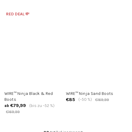
RED DEAL 💸
WIRE™ Ninja Black & Red
WIRE™ Ninja Sand Boots
€85
Boots
(–50 %)
€169,99
€79,99
(bis zu –52 %)
ab
€169,99