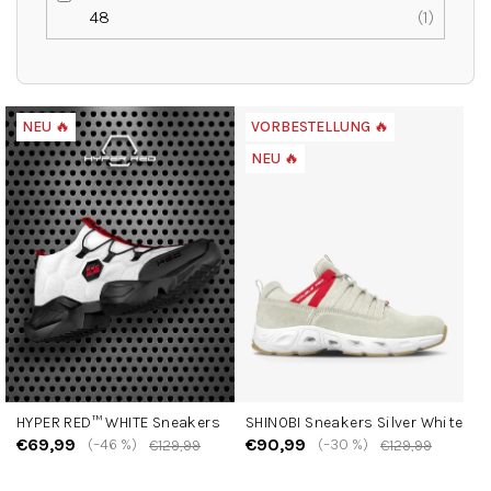
48
1
L
NEU 🔥
VORBESTELLUNG 🔥
i
NEU 🔥
s
t
e
d
e
r
P
r
o
d
HYPER RED™ WHITE Sneakers
SHINOBI Sneakers Silver White
u
€69,99
€90,99
(–46 %)
(–30 %)
€129,99
€129,99
k
t