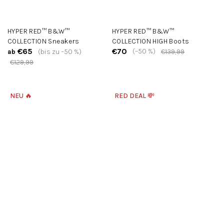
HYPER RED™ B&W™
HYPER RED™ B&W™
COLLECTION Sneakers
COLLECTION HIGH Boots
€65
€70
(–50 %)
(bis zu –50 %)
€139,99
ab
€129,99
NEU 🔥
RED DEAL 💸