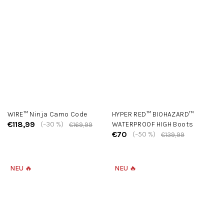
WIRE™ Ninja Camo Code
HYPER RED™ BIOHAZARD™
€118,99
(–30 %)
WATERPROOF HIGH Boots
€169,99
€70
(–50 %)
€139,99
NEU 🔥
NEU 🔥