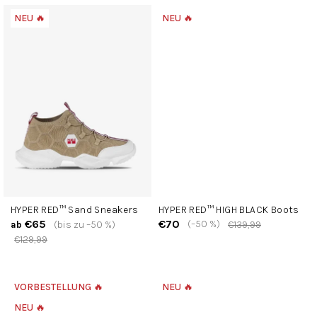
e
NEU 🔥
NEU 🔥
HYPER RED™ Sand Sneakers
HYPER RED™ HIGH BLACK Boots
€65
€70
(–50 %)
(bis zu –50 %)
€139,99
ab
€129,99
VORBESTELLUNG 🔥
NEU 🔥
NEU 🔥