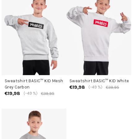
i
s
t
e
d
e
r
P
r
o
d
Sweatshirt BASIC™ KID Mesh
Sweatshirt BASIC™ KID White
u
€19,98
Grey Carbon
(–49 %)
€39,95
k
€19,98
(–49 %)
€39,95
t
e