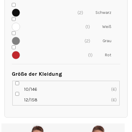
u
n
2
g
1
2
1
Größe der Kleidung
10/146
6
12/158
6
L