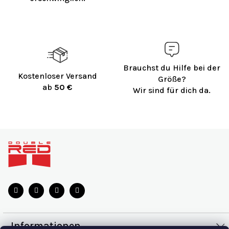
n
t
e
d
e
r
L
Brauchst du Hilfe bei der
Kostenloser Versand
i
Größe?
ab
50 €
s
Wir sind für dich da.
t
e
F
u
ß
z
e
i
l
e
Informationen