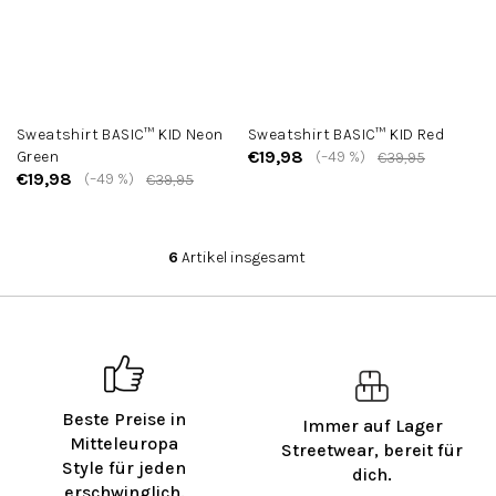
Sweatshirt BASIC™ KID Neon
Sweatshirt BASIC™ KID Red
€19,98
Green
(–49 %)
€39,95
€19,98
(–49 %)
€39,95
6
Artikel insgesamt
S
t
e
u
e
r
e
Beste Preise in
l
Immer auf Lager
e
Mitteleuropa
Streetwear, bereit für
m
Style für jeden
dich.
e
erschwinglich.