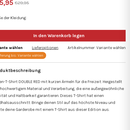
5,95
€29,95
aufspreis:
e der Kleidung
nen.
iante wählen
Lieferoptionen
Artikelnummer:
Variante wählen
eferung bis:
Variante wählen
en-T-Shirt DOUBLE RED mit kurzen Ärmeln für die Freizeit. Hergestellt
hochwertigem Material und Verarbeitung, die eine außergewöhnliche
ität und Haltbarkeit garantieren. Dieses T-Shirt hat einen
halsausschnitt. Bringe deinen Stil auf das höchste Niveau und
te deine Garderobe mit einem T-Shirt aus dieser Edition aus.