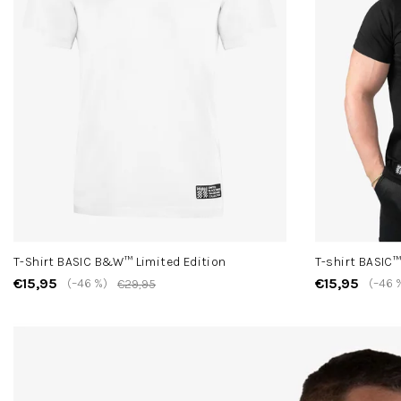
T-Shirt BASIC B&W™ Limited Edition
T-shirt BASIC
€15,95
€15,95
(–46 %)
(–46 
€29,95