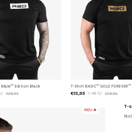
™ B&W™ Edition Black
T-Shirt BASIC™ GOLD FOREVER™
€15,95
%)
(–46 %)
€29,95
€29,95
T-s
NEU 🔥
Die
Nic
durc
Pro