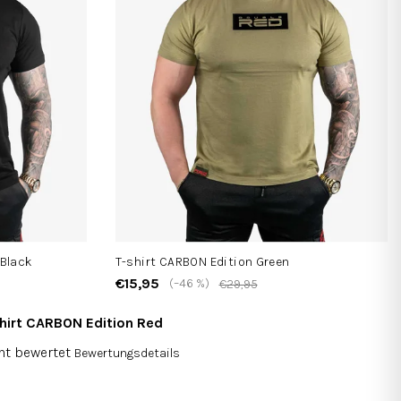
 Black
T-shirt CARBON Edition Green
€15,95
(–46 %)
€29,95
hirt CARBON Edition Red
ht bewertet
Bewertungsdetails
hschnittliche
duktbewertung