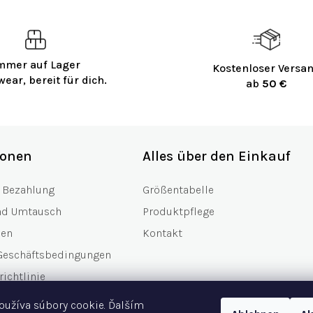
mmer auf Lager
Kostenloser Versa
wear, bereit für dich.
ab
50 €
ionen
Alles über den Einkauf
 Bezahlung
Größentabelle
nd Umtausch
Produktpflege
nen
Kontakt
Geschäftsbedingungen
ichtlinie
scheine
oužíva súbory cookie. Ďalším