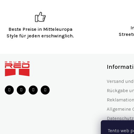
I
Beste Preise in Mitteleuropa
Street
Style für jeden erschwinglich.
F
u
Informat
ß
z
Versand und
e
Rückgabe u
i
l
Reklamatio
e
Allgemeine 
Datenschutzr
Geschenkgut
Tento web p