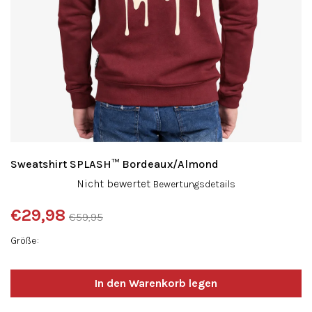
Sweatshirt SPLASH™ Bordeaux/Almond
Die
Nicht bewertet
Bewertungsdetails
durchschnittliche
Produktbewertung
€29,98
€59,95
ist
Verkaufspreis:
0,0
Größe
von
5
Sternen.