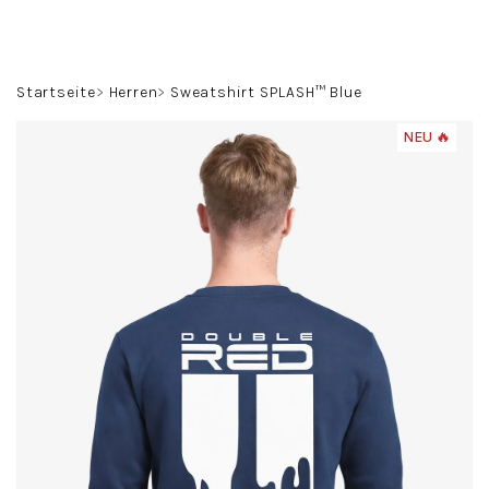
Zum
Inhalt
springen
Suchen
Login
Warenko
Startseite
Herren
Sweatshirt SPLASH™ Blue
NEU 🔥