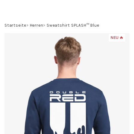
Zum
Inhalt
springen
Suchen
Login
Warenko
Startseite
Herren
Sweatshirt SPLASH™ Blue
NEU 🔥