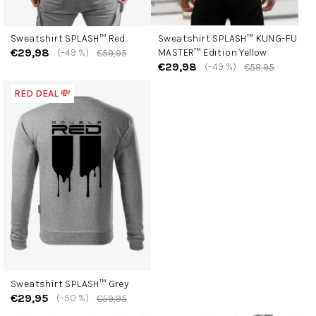
Sweatshirt SPLASH™ Red
Sweatshirt SPLASH™ KUNG-FU
€29,98
(–49 %)
MASTER™ Edition Yellow
€59,95
€29,98
(–49 %)
€59,95
RED DEAL 💸
Sweatshirt SPLASH™ Grey
€29,95
(–50 %)
€59,95