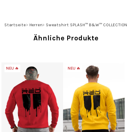
Zum
Inhalt
springen
Suchen
Login
Warenko
Startseite
Herren
Sweatshirt SPLASH™ B&W™ COLLECTION
Ähnliche Produkte
NEU 🔥
NEU 🔥