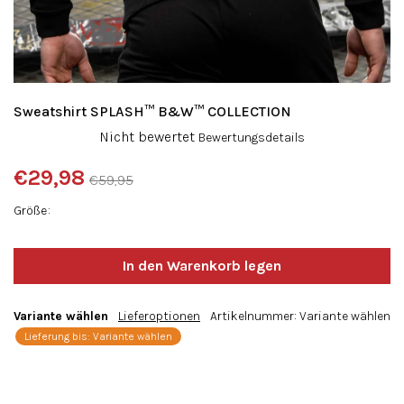
Sweatshirt SPLASH™ B&W™ COLLECTION
Die
Nicht bewertet
Bewertungsdetails
durchschnittliche
Produktbewertung
€29,98
€59,95
ist
Verkaufspreis:
0,0
Größe
von
5
Sternen.
Variante wählen
Lieferoptionen
Artikelnummer:
Variante wählen
Lieferung bis:
Variante wählen