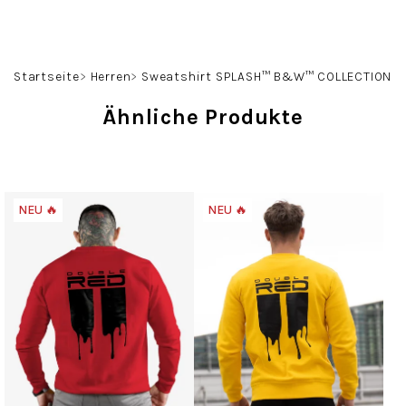
Zum
Inhalt
springen
Suchen
Login
Warenko
Startseite
Herren
Sweatshirt SPLASH™ B&W™ COLLECTION
Ähnliche Produkte
NEU 🔥
NEU 🔥