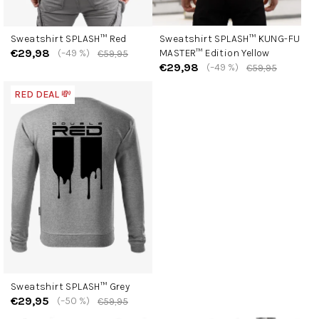
Sweatshirt SPLASH™ Red
Sweatshirt SPLASH™ KUNG-FU
€29,98
(–49 %)
MASTER™ Edition Yellow
€59,95
€29,98
(–49 %)
€59,95
RED DEAL 💸
Sweatshirt SPLASH™ Grey
€29,95
(–50 %)
€59,95