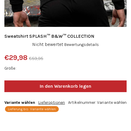
Sweatshirt SPLASH™ B&W™ COLLECTION
Die
Nicht bewertet
Bewertungsdetails
durchschnittliche
Produktbewertung
€29,98
€59,95
ist
Verkaufspreis:
0,0
Größe
von
5
Sternen.
Variante wählen
Lieferoptionen
Artikelnummer:
Variante wählen
Lieferung bis:
Variante wählen