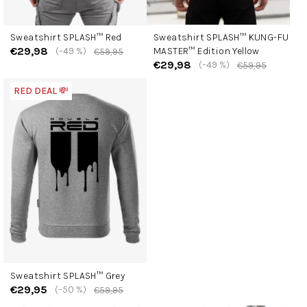
Sweatshirt SPLASH™ Red
Sweatshirt SPLASH™ KUNG-FU
€29,98
(–49 %)
MASTER™ Edition Yellow
€59,95
€29,98
(–49 %)
€59,95
RED DEAL 💸
Sweatshirt SPLASH™ Grey
€29,95
(–50 %)
€59,95