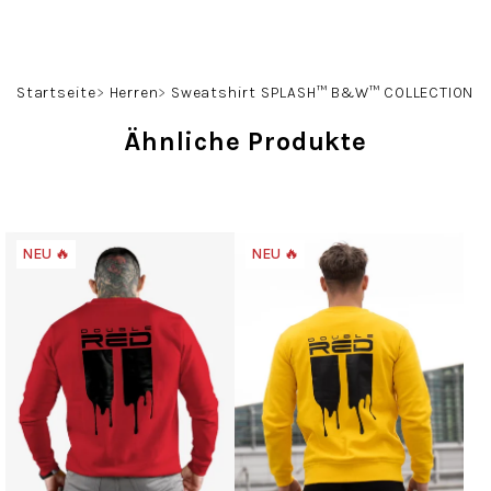
Zum
Inhalt
springen
Suchen
Login
Warenko
Startseite
Herren
Sweatshirt SPLASH™ B&W™ COLLECTION
Ähnliche Produkte
NEU 🔥
NEU 🔥