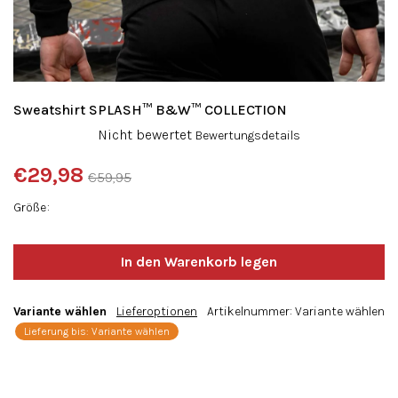
Sweatshirt SPLASH™ B&W™ COLLECTION
Die
Nicht bewertet
Bewertungsdetails
durchschnittliche
Produktbewertung
€29,98
€59,95
ist
Verkaufspreis:
0,0
Größe
von
5
Sternen.
Variante wählen
Lieferoptionen
Artikelnummer:
Variante wählen
Lieferung bis:
Variante wählen