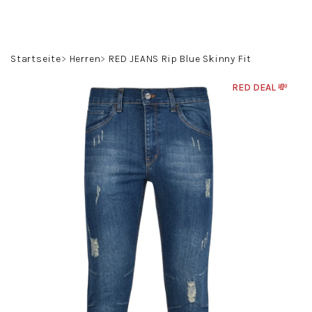
Zum
Inhalt
springen
Suchen
Login
Warenko
Startseite
Herren
RED JEANS Rip Blue Skinny Fit
RED DEAL 💸