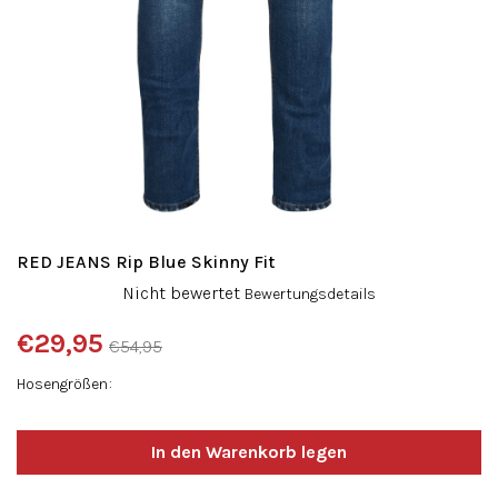
RED JEANS Rip Blue Skinny Fit
Die
Nicht bewertet
Bewertungsdetails
durchschnittliche
Produktbewertung
€29,95
€54,95
ist
Verkaufspreis:
0,0
Hosengrößen
von
5
Sternen.