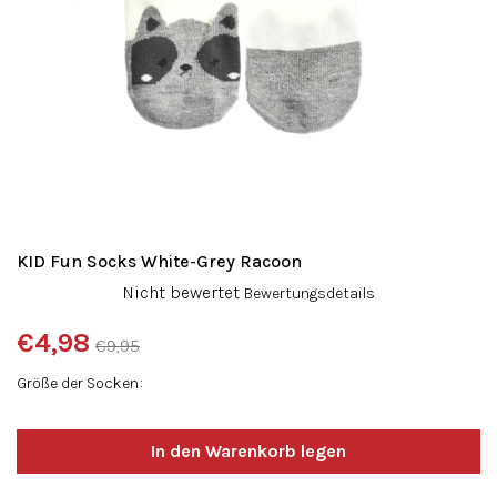
KID Fun Socks White-Grey Racoon
Die
Nicht bewertet
Bewertungsdetails
durchschnittliche
Produktbewertung
€4,98
€9,95
ist
Verkaufspreis:
0,0
Größe der Socken
von
5
Sternen.