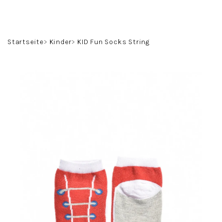
Zum
Inhalt
springen
Suchen
Login
Warenko
Startseite
Kinder
KID Fun Socks String