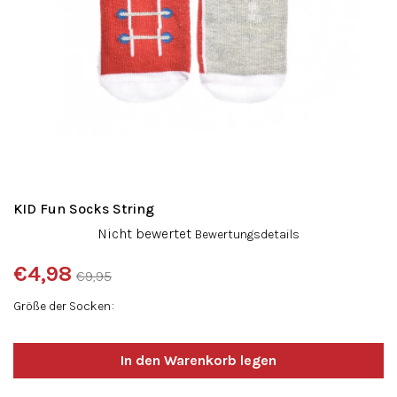
KID Fun Socks String
Die
Nicht bewertet
Bewertungsdetails
durchschnittliche
Produktbewertung
€4,98
€9,95
ist
Verkaufspreis:
0,0
Größe der Socken
von
5
Sternen.