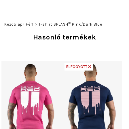
Ugrás
a
fő
Keresés
Bejelentkezés
Kosár
tartalomhoz
Kezdőlap
Férfi
T-shirt SPLASH™ Pink/Dark Blue
Hasonló termékek
ELFOGYOTT ❌