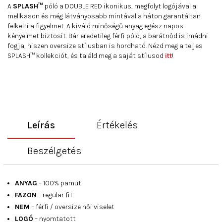
A
SPLASH™
póló a DOUBLE RED ikonikus, megfolyt logójával a
mellkason és még látványosabb mintával a háton garantáltan
felkelti a figyelmet. A kiváló minőségű anyag egész napos
kényelmet biztosít. Bár eredetileg férfi póló, a barátnőd is imádni
fogja, hiszen oversize stílusban is hordható. Nézd meg a teljes
SPLASH™ kollekciót, és találd meg a saját stílusod
itt
!
Leírás
Értékelés
Beszélgetés
ANYAG
– 100% pamut
FAZON
– regular fit
NEM
– férfi / oversize női viselet
LOGÓ
– nyomtatott