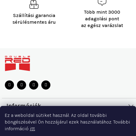
Több mint 3000
Szállítási garancia
adagolási pont
sérülésmentes áru
az egész varázslat
L
á
b
l
é
c
Információk
Ez a weboldal sütiket használ. Az oldal további
Szállítás és fizetés
Minden a vásárlásról
böngészésével Ön hozzájárul ezek használatához. További
információ
itt
.
Csere és visszaküldés
Mérettáblázat