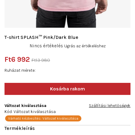
T-shirt SPLASH™ Pink/Dark Blue
A
Nincs értékelés
Ugrás az értékeléshez
termék
átlagos
Ft6 992
Ft13 980
értékelése
Egységár:
5-
Ruházat mérete
ből
0,0
csillag.
Változat kiválasztása
Szállítási lehetőségek
Kód:
Változat kiválasztása
Várható kézbesítés:
Változat kiválasztása